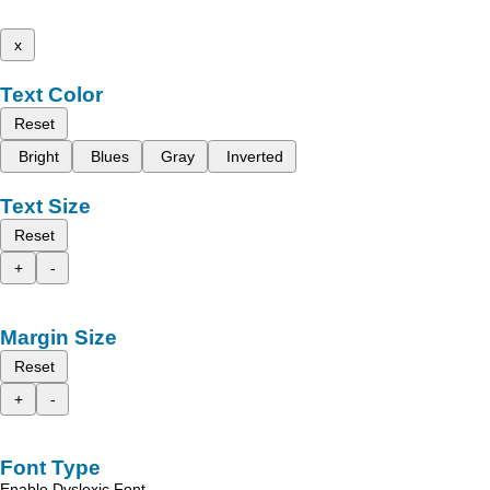
x
Text Color
Reset
Bright
Blues
Gray
Inverted
Text Size
Reset
+
-
Margin Size
Reset
+
-
Font Type
Enable Dyslexic Font