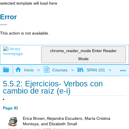
selected template will load here
Error
This action is not available.
chrome_reader_mode
Enter Reader
Mode
Expandir/contraer jerarquía global
Inicio
Courses
SPAN 101
Ch
5.5.2: Ejercicios- Verbos con
cambio de raíz (e-i)
Page ID
Erica Brown, Alejandra Escudero, María Cristina
Montoya, and Elizabeth Small