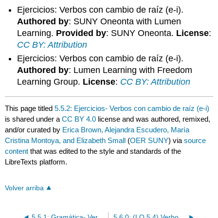
Ejercicios: Verbos con cambio de raíz (e-i).
Authored by
: SUNY Oneonta with Lumen
Learning.
Provided by
: SUNY Oneonta.
License
:
CC BY: Attribution
Ejercicios: Verbos con cambio de raíz (e-i).
Authored by
: Lumen Learning with Freedom
Learning Group.
License
:
CC BY: Attribution
This page titled
5.5.2: Ejercicios- Verbos con cambio de raíz (e-i)
is shared under a
CC BY 4.0
license and was authored, remixed,
and/or curated by
Erica Brown, Alejandra Escudero, María
Cristina Montoya, and Elizabeth Small
(
OER SUNY
) via
source
content
that was edited to the style and standards of the
LibreTexts platform.
Volver arriba
5.5.1: Gramática- Verbos con cambio de raíz (e-i)
5.6.0: (LO 5.4) Verbos con cambio de raíz (o-ue)