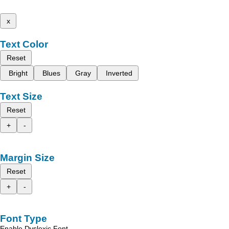
x
Text Color
Reset
Bright
Blues
Gray
Inverted
Text Size
Reset
+
-
Margin Size
Reset
+
-
Font Type
Enable Dyslexic Font