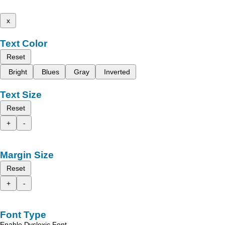
x
Text Color
Reset
Bright
Blues
Gray
Inverted
Text Size
Reset
+
-
Margin Size
Reset
+
-
Font Type
Enable Dyslexic Font