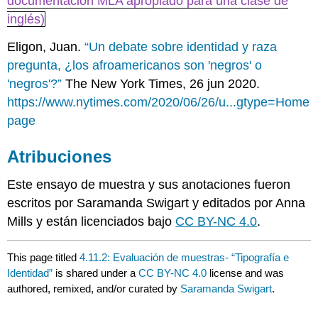
documentación MLA apropiado para una clase de
inglés)
Eligon, Juan.
“Un debate sobre identidad y raza
pregunta, ¿los afroamericanos son 'negros' o
'negros'?”
The New York Times, 26 jun 2020.
https://www.nytimes.com/2020/06/26/u...gtype=Home
page
Atribuciones
Este ensayo de muestra y sus anotaciones fueron
escritos por Saramanda Swigart y editados por Anna
Mills y están licenciados bajo
CC BY-NC 4.0
.
This page titled
4.11.2: Evaluación de muestras- “Tipografía e
Identidad”
is shared under a
CC BY-NC 4.0
license and was
authored, remixed, and/or curated by
Saramanda Swigart
.