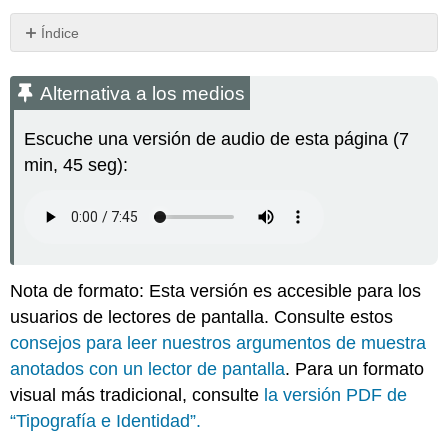
Índice
Alternativa
a
Alternativa a los medios
los
medios
Escuche una versión de audio de esta página (7
Tipografía
min, 45 seg):
e
Identidad
Obras
Citadas
Atribuciones
Nota de formato: Esta versión es accesible para los
usuarios de lectores de pantalla. Consulte estos
consejos para leer nuestros argumentos de muestra
anotados con un lector de pantalla
. Para un formato
visual más tradicional, consulte
la versión PDF de
“Tipografía e Identidad”.