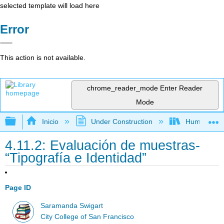
selected template will load here
Error
This action is not available.
chrome_reader_mode
Enter Reader
Mode
Expandir/contraer jerarquía global
Inicio
Under Construction
Humanidad
4.11.2: Evaluación de muestras-
“Tipografía e Identidad”
Page ID
Saramanda Swigart
City College of San Francisco