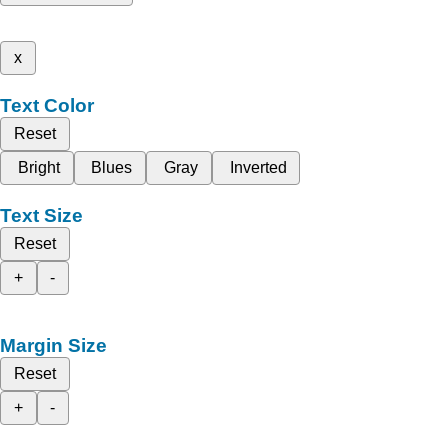
x
Text Color
Reset
Bright
Blues
Gray
Inverted
Text Size
Reset
+
-
Margin Size
Reset
+
-