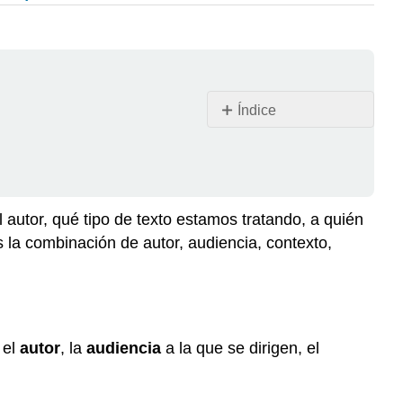
Índice
Alternativa
a
los
medios
autor, qué tipo de texto estamos tratando, a quién
Elementos
clave
 la combinación de autor, audiencia, contexto,
de
la
situación
retórica
Autor
 el
autor
, la
audiencia
a la que se dirigen, el
Audiencia
Propósito