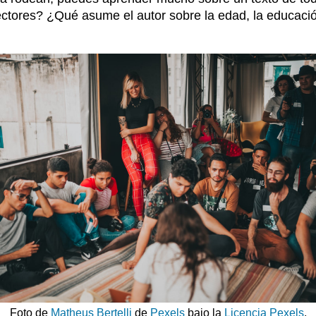
tores? ¿Qué asume el autor sobre la edad, la educación,
Foto de
Matheus Bertelli
de
Pexels
bajo la
Licencia Pexels
.