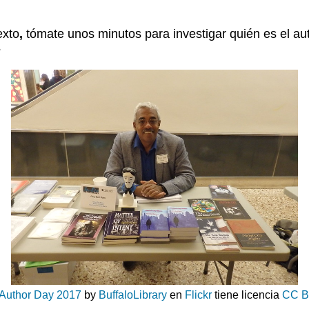
exto
,
tómate unos minutos
para investigar quién es el au
?
 Author Day 2017
by
BuffaloLibrary
en
Flickr
tiene licencia
CC B