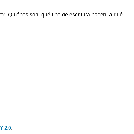
Contexto
Género
tor.
Quiénes son, qué tipo de escritura hacen, a qué
Atribuciones
Y 2.0
.