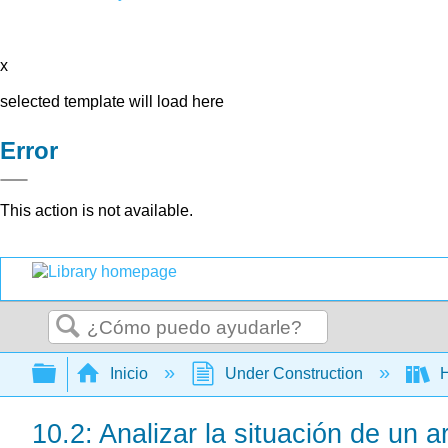
x
selected template will load here
Error
This action is not available.
Buscar
Expandir/contraer jerarquía global
Inicio
Under Construction
H
10.2: Analizar la situación de un a