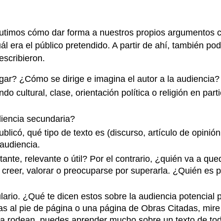
cutimos cómo dar forma a nuestros propios argumentos c
l era el público pretendido. A partir de ahí, también pod
escribieron.
egar? ¿Cómo se dirige e imagina el autor a la audiencia?
ndo cultural, clase, orientación política o religión en pa
diencia secundaria?
licó, qué tipo de texto es (discurso, artículo de opinión,
 audiencia.
nte, relevante o útil? Por el contrario, ¿quién va a que
e creer, valorar o preocuparse por superarla. ¿Quién es 
abulario. ¿Qué te dicen estos sobre la audiencia potencia
otas al pie de página o una página de Obras Citadas, mi
a rodean, puedes aprender mucho sobre un texto de todo