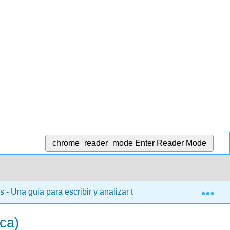
chrome_reader_mode
Enter Reader Mode
Exp
 Una guía para escribir y analizar textos en la universidad (Mi
ica)