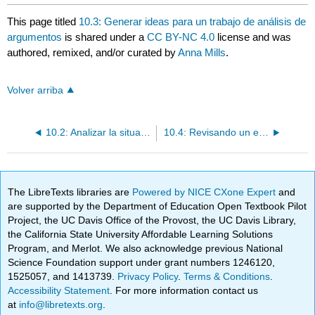
This page titled
10.3: Generar ideas para un trabajo de análisis de
argumentos
is shared under a
CC BY-NC 4.0
license and was
authored, remixed, and/or curated by
Anna Mills
.
Volver arriba
10.2: Analizar la situación de un argumento (Kairos, o la situación retórica)
10.4: Revisando un ensayo de análisis de argumentos
The LibreTexts libraries are
Powered by NICE CXone Expert
and
are supported by the Department of Education Open Textbook Pilot
Project, the UC Davis Office of the Provost, the UC Davis Library,
the California State University Affordable Learning Solutions
Program, and Merlot. We also acknowledge previous National
Science Foundation support under grant numbers 1246120,
1525057, and 1413739.
Privacy Policy
.
Terms & Conditions
.
Accessibility Statement
. For more information contact us
at
info@libretexts.org
.