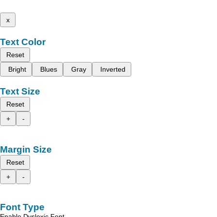
x
Text Color
Reset
Bright
Blues
Gray
Inverted
Text Size
Reset
+
-
Margin Size
Reset
+
-
Font Type
Enable Dyslexic Font