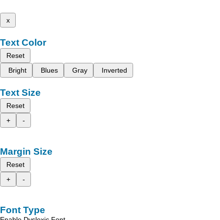
x
Text Color
Reset
Bright
Blues
Gray
Inverted
Text Size
Reset
+
-
Margin Size
Reset
+
-
Font Type
Enable Dyslexic Font