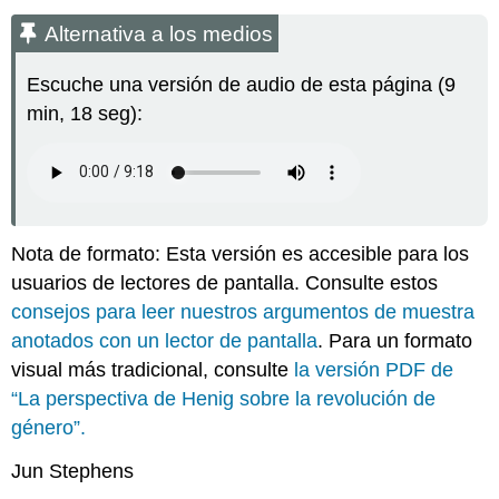
a
Alternativa a los medios
los
medios
Escuche una versión de audio de esta página (9
Extracto
min, 18 seg):
La
perspectiva
de
Henig
sobre
la
revolución
Nota de formato: Esta versión es accesible para los
de
usuarios de lectores de pantalla. Consulte estos
género
consejos para leer nuestros argumentos de muestra
Atribución
anotados con un lector de pantalla
. Para un formato
visual más tradicional, consulte
la versión PDF de
“La perspectiva de Henig sobre la revolución de
género”.
Jun Stephens