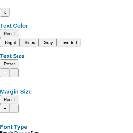
x
Text Color
Reset
Bright
Blues
Gray
Inverted
Text Size
Reset
+
-
Margin Size
Reset
+
-
Font Type
Enable Dyslexic Font