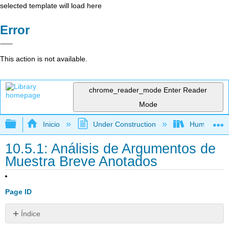
selected template will load here
Error
This action is not available.
chrome_reader_mode
Enter Reader
Mode
Expandir/contraer jerarquía global
Inicio
Under Construction
Humanidad
10.5.1: Análisis de Argumentos de
Muestra Breve Anotados
Page ID
Índice
Alternativa