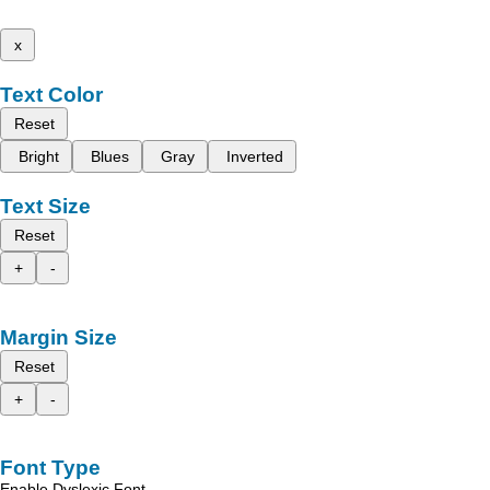
x
Text Color
Reset
Bright
Blues
Gray
Inverted
Text Size
Reset
+
-
Margin Size
Reset
+
-
Font Type
Enable Dyslexic Font