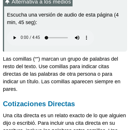
Alternativa a los medios
los
medios
Escucha una versión de audio de esta página (4
Cotizaciones
min, 45 seg):
Directas
Puntuando
Citas
Directas
Cotizaciones
dentro
Las comillas (“”) marcan un grupo de palabras del
de
Cotizaciones
resto del texto. Use comillas para indicar citas
Títulos
directas de las palabras de otra persona o para
Ejercicio\
indicar un título. Las comillas aparecen siempre en
(\PageIndex{1}\)
pares.
Atribuciones
Cotizaciones Directas
Una cita directa es un relato exacto de lo que alguien
dijo o escribió. Para incluir una cita directa en su