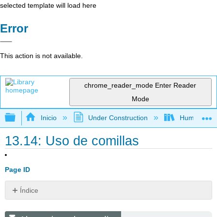
selected template will load here
Error
This action is not available.
chrome_reader_mode
Enter Reader
Mode
Expandir/contraer jerarquía global
Inicio
Under Construction
Humanidad
13.14: Uso de comillas
Page ID
Índice
Alternativa
a