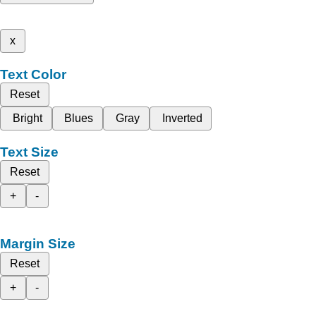
x
Text Color
Reset
Bright
Blues
Gray
Inverted
Text Size
Reset
+
-
Margin Size
Reset
+
-