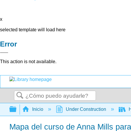
x
selected template will load here
Error
This action is not available.
Buscar
Expandir/contraer jerarquía global
Inicio
Under Construction
H
Mapa del curso de Anna Mills par