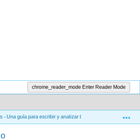
chrome_reader_mode
Enter Reader Mode
Exp
 Una guía para escribir y analizar textos en la universidad (Mi
co