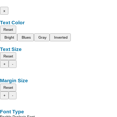
x
Text Color
Reset
Bright
Blues
Gray
Inverted
Text Size
Reset
+
-
Margin Size
Reset
+
-
Font Type
Enable Dyslexic Font