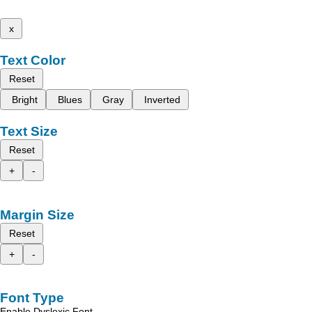
x
Text Color
Reset
Bright
Blues
Gray
Inverted
Text Size
Reset
+
-
Margin Size
Reset
+
-
Font Type
Enable Dyslexic Font