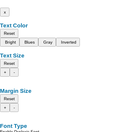
x
Text Color
Reset
Bright
Blues
Gray
Inverted
Text Size
Reset
+
-
Margin Size
Reset
+
-
Font Type
Enable Dyslexic Font