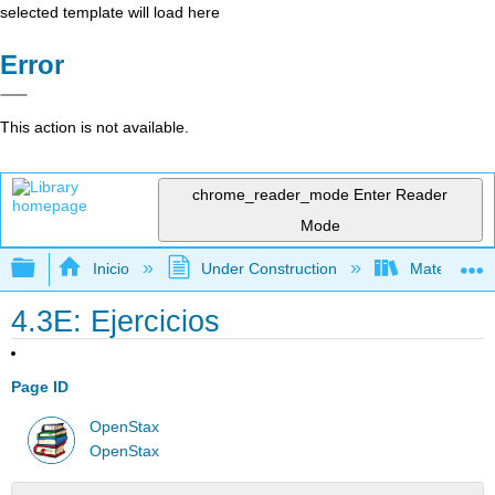
selected template will load here
Error
This action is not available.
chrome_reader_mode
Enter Reader
Mode
Expandir/contraer jerarquía global
Inicio
Under Construction
Matemática
4.3E: Ejercicios
Page ID
OpenStax
OpenStax