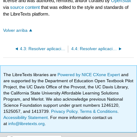
license and was authored, remixed, and/or curated by
OpenStax
via
source content
that was edited to the style and standards of
the LibreTexts platform.
Volver arriba
4.3: Resolver aplicaciones con sistemas de ecuaciones
4.4: Resolver aplicaciones de mezcla con sistemas de ecuaciones
The LibreTexts libraries are
Powered by NICE CXone Expert
and
are supported by the Department of Education Open Textbook Pilot
Project, the UC Davis Office of the Provost, the UC Davis Library,
the California State University Affordable Learning Solutions
Program, and Merlot. We also acknowledge previous National
Science Foundation support under grant numbers 1246120,
1525057, and 1413739.
Privacy Policy
.
Terms & Conditions
.
Accessibility Statement
. For more information contact us
at
info@libretexts.org
.