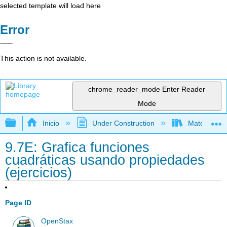
selected template will load here
Error
This action is not available.
chrome_reader_mode
Enter Reader
Mode
Expandir/contraer jerarquía global
Inicio
Under Construction
Matemática
9.7E: Grafica funciones
cuadráticas usando propiedades
(ejercicios)
Page ID
OpenStax