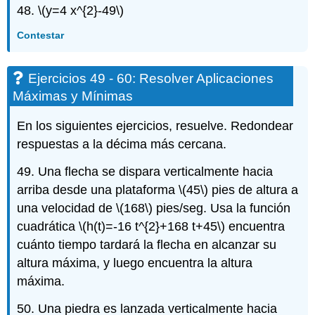
48.
\(y=4 x^{2}-49\)
Contestar
Ejercicios 49 - 60: Resolver Aplicaciones
Máximas y Mínimas
En los siguientes ejercicios, resuelve. Redondear
respuestas a la décima más cercana.
49. Una flecha se dispara verticalmente hacia
arriba desde una plataforma
\(45\)
pies de altura a
una velocidad de
\(168\)
pies/seg. Usa la función
cuadrática
\(h(t)=-16 t^{2}+168 t+45\)
encuentra
cuánto tiempo tardará la flecha en alcanzar su
altura máxima, y luego encuentra la altura
máxima.
50. Una piedra es lanzada verticalmente hacia