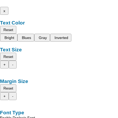
x
Text Color
Reset
Bright
Blues
Gray
Inverted
Text Size
Reset
+
-
Margin Size
Reset
+
-
Font Type
Enable Dyslexic Font