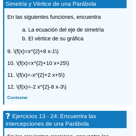
una
Simetría y Vértice de una Parábola
Parábola
Ejercicios
En las siguientes funciones, encuentra
13
-
La ecuación del eje de simetría
24:
El vértice de su gráfica
Encuentra
las
9.
\(f(x)=x^{2}+8 x-1\)
Intercepciones
de
10.
\(f(x)=x^{2}+10 x+25\)
una
Parábola
11.
\(f(x)=-x^{2}+2 x+5\)
Ejercicios
25
12.
\(f(x)=-2 x^{2}-8 x-3\)
-
42:
Contestar
Graficar
funciones
cuadráticas
Ejercicios 13 - 24: Encuentra las
usando
Intercepciones de una Parábola
propiedades
Ejercicios