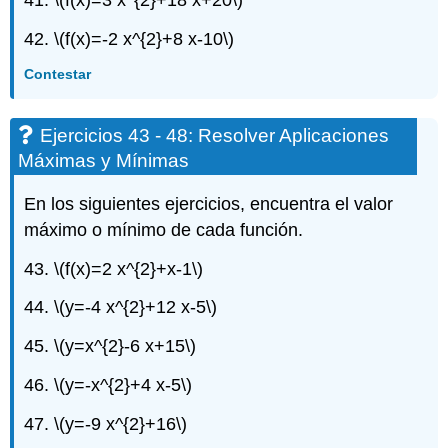
41.
\(f(x)=3 x^{2}+18 x+20\)
42.
\(f(x)=-2 x^{2}+8 x-10\)
Contestar
Ejercicios 43 - 48: Resolver Aplicaciones
Máximas y Mínimas
En los siguientes ejercicios, encuentra el valor
máximo o mínimo de cada función.
43.
\(f(x)=2 x^{2}+x-1\)
44.
\(y=-4 x^{2}+12 x-5\)
45.
\(y=x^{2}-6 x+15\)
46.
\(y=-x^{2}+4 x-5\)
47.
\(y=-9 x^{2}+16\)