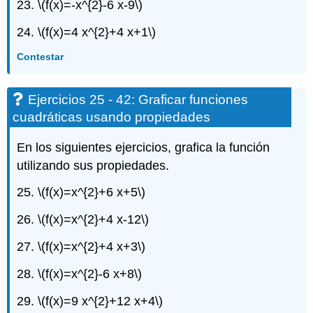
23.
\(f(x)=-x^{2}-6 x-9\)
de
escritura
24.
\(f(x)=4 x^{2}+4 x+1\)
Autocomprobación
Contestar
Ejercicios 25 - 42: Graficar funciones
cuadráticas usando propiedades
En los siguientes ejercicios, grafica la función
utilizando sus propiedades.
25.
\(f(x)=x^{2}+6 x+5\)
26.
\(f(x)=x^{2}+4 x-12\)
27.
\(f(x)=x^{2}+4 x+3\)
28.
\(f(x)=x^{2}-6 x+8\)
29.
\(f(x)=9 x^{2}+12 x+4\)