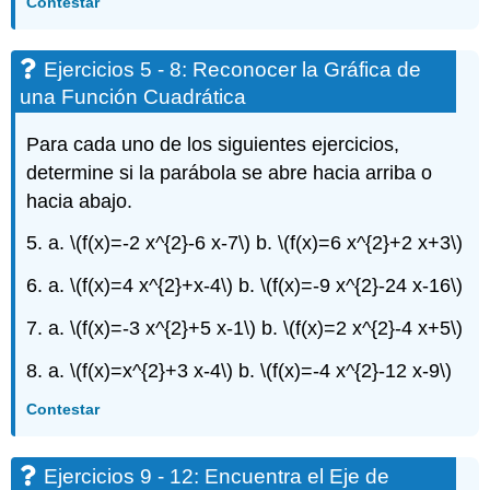
Contestar
5
-
8:
Ejercicios 5 - 8: Reconocer la Gráfica de
Reconocer
una Función Cuadrática
la
Gráfica
de
Para cada uno de los siguientes ejercicios,
una
determine si la parábola se abre hacia arriba o
Función
hacia abajo.
Cuadrática
Ejercicios
5. a.
\(f(x)=-2 x^{2}-6 x-7\)
b.
\(f(x)=6 x^{2}+2 x+3\)
9
-
6. a.
\(f(x)=4 x^{2}+x-4\)
b.
\(f(x)=-9 x^{2}-24 x-16\)
12:
Encuentra
7. a.
\(f(x)=-3 x^{2}+5 x-1\)
b.
\(f(x)=2 x^{2}-4 x+5\)
el
Eje
8. a.
\(f(x)=x^{2}+3 x-4\)
b.
\(f(x)=-4 x^{2}-12 x-9\)
de
Simetría
Contestar
y
Vértice
Ejercicios 9 - 12: Encuentra el Eje de
de