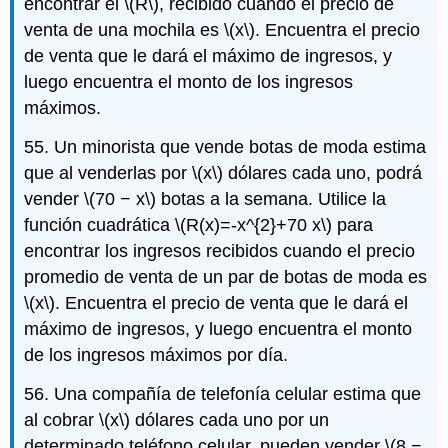
encontrar el
\(R\)
, recibido cuando el precio de
venta de una mochila es
\(x\)
. Encuentra el precio
de venta que le dará el máximo de ingresos, y
luego encuentra el monto de los ingresos
máximos.
55. Un minorista que vende botas de moda estima
que al venderlas por
\(x\)
dólares cada uno, podrá
vender
\(70 − x\)
botas a la semana. Utilice la
función cuadrática
\(R(x)=-x^{2}+70 x\)
para
encontrar los ingresos recibidos cuando el precio
promedio de venta de un par de botas de moda es
\(x\)
. Encuentra el precio de venta que le dará el
máximo de ingresos, y luego encuentra el monto
de los ingresos máximos por día.
56. Una compañía de telefonía celular estima que
al cobrar
\(x\)
dólares cada uno por un
determinado teléfono celular, pueden vender
\(8 −