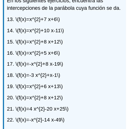
En los siguientes ejercicios, encuentra las
43
intercepciones de la parábola cuya función se da.
-
48:
13.
\(f(x)=x^{2}+7 x+6\)
Resolver
Aplicaciones
14.
\(f(x)=x^{2}+10 x-11\)
Máximas
y
15.
\(f(x)=x^{2}+8 x+12\)
Mínimas
Ejercicios
16.
\(f(x)=x^{2}+5 x+6\)
49
-
17.
\(f(x)=-x^{2}+8 x-19\)
60:
Resolver
18.
\(f(x)=-3 x^{2}+x-1\)
Aplicaciones
Máximas
19.
\(f(x)=x^{2}+6 x+13\)
y
Mínimas
20.
\(f(x)=x^{2}+8 x+12\)
Ejercicios
61
21.
\(f(x)=4 x^{2}-20 x+25\)
-
22.
\(f(x)=-x^{2}-14 x-49\)
64:
Ejercicios