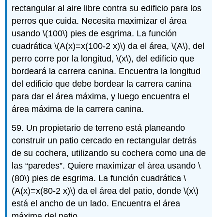
rectangular al aire libre contra su edificio para los
perros que cuida. Necesita maximizar el área
usando
\(100\)
pies de esgrima. La función
cuadrática
\(A(x)=x(100-2 x)\)
da el área,
\(A\)
, del
perro corre por la longitud,
\(x\)
, del edificio que
bordeará la carrera canina. Encuentra la longitud
del edificio que debe bordear la carrera canina
para dar el área máxima, y luego encuentra el
área máxima de la carrera canina.
59. Un propietario de terreno está planeando
construir un patio cercado en rectangular detrás
de su cochera, utilizando su cochera como una de
las “paredes”. Quiere maximizar el área usando
\
(80\)
pies de esgrima. La función cuadrática
\
(A(x)=x(80-2 x)\)
da el área del patio, donde
\(x\)
está el ancho de un lado. Encuentra el área
máxima del patio.