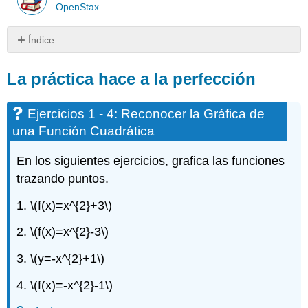
OpenStax
Índice
La
práctica
La práctica hace a la perfección
hace
a
Ejercicios 1 - 4: Reconocer la Gráfica de
la
perfección
una Función Cuadrática
Ejercicios
En los siguientes ejercicios, grafica las funciones
1
-
trazando puntos.
4:
Reconocer
1.
\(f(x)=x^{2}+3\)
la
Gráfica
2.
\(f(x)=x^{2}-3\)
de
una
3.
\(y=-x^{2}+1\)
Función
4.
\(f(x)=-x^{2}-1\)
Cuadrática
Ejercicios