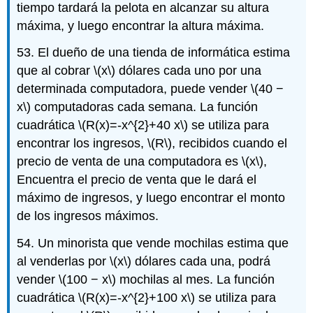
tiempo tardará la pelota en alcanzar su altura
máxima, y luego encontrar la altura máxima.
53. El dueño de una tienda de informática estima
que al cobrar
\(x\)
dólares cada uno por una
determinada computadora, puede vender
\(40 −
x\)
computadoras cada semana. La función
cuadrática
\(R(x)=-x^{2}+40 x\)
se utiliza para
encontrar los ingresos,
\(R\)
, recibidos cuando el
precio de venta de una computadora es
\(x\)
,
Encuentra el precio de venta que le dará el
máximo de ingresos, y luego encontrar el monto
de los ingresos máximos.
54. Un minorista que vende mochilas estima que
al venderlas por
\(x\)
dólares cada una, podrá
vender
\(100 − x\)
mochilas al mes. La función
cuadrática
\(R(x)=-x^{2}+100 x\)
se utiliza para