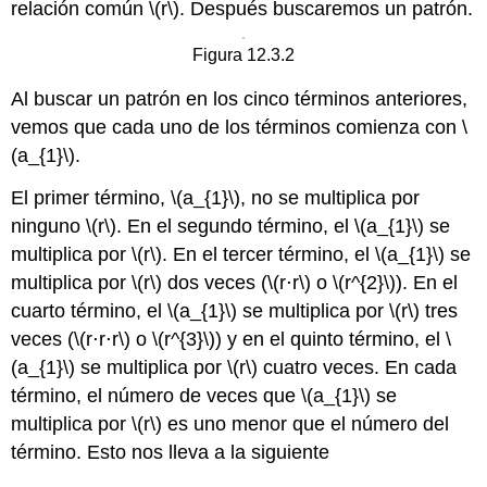
relación común
\(r\)
. Después buscaremos un patrón.
Figura 12.3.2
Al buscar un patrón en los cinco términos anteriores,
vemos que cada uno de los términos comienza con
\
(a_{1}\)
.
El primer término,
\(a_{1}\)
, no se multiplica por
ninguno
\(r\)
. En el segundo término, el
\(a_{1}\)
se
multiplica por
\(r\)
. En el tercer término, el
\(a_{1}\)
se
multiplica por
\(r\)
dos veces (
\(r⋅r\)
o
\(r^{2}\)
). En el
cuarto término, el
\(a_{1}\)
se multiplica por
\(r\)
tres
veces (
\(r⋅r⋅r\)
o
\(r^{3}\)
) y en el quinto término, el
\
(a_{1}\)
se multiplica por
\(r\)
cuatro veces. En cada
término, el número de veces que
\(a_{1}\)
se
multiplica por
\(r\)
es uno menor que el número del
término. Esto nos lleva a la siguiente