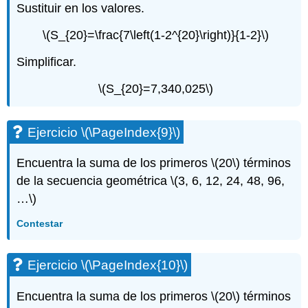
Sustituir en los valores.
\(S_{20}=\frac{7\left(1-2^{20}\right)}{1-2}\)
Simplificar.
\(S_{20}=7,340,025\)
Ejercicio
\(\PageIndex{9}\)
Encuentra la suma de los primeros
\(20\)
términos
de la secuencia geométrica
\(3, 6, 12, 24, 48, 96,
…\)
Contestar
Ejercicio
\(\PageIndex{10}\)
Encuentra la suma de los primeros
\(20\)
términos