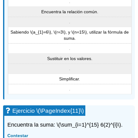
Encuentra la relación común.
Sabiendo
\(a_{1}=6\)
,
\(r=3\)
, y
\(n=15\)
, utilizar la fórmula de
suma.
Sustituir en los valores.
Simplificar.
Ejercicio
\(\PageIndex{11}\)
Encuentra la suma:
\(\sum_{i=1}^{15} 6(2)^{i}\)
.
Contestar