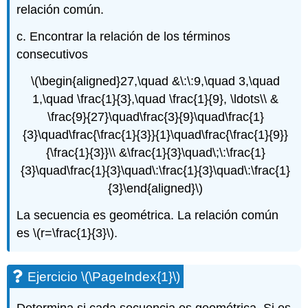
relación común.
c. Encontrar la relación de los términos
consecutivos
\(\begin{aligned}27,\quad &\:\:9,\quad 3,\quad
1,\quad \frac{1}{3},\quad \frac{1}{9}, \ldots\\ &
\frac{9}{27}\quad\frac{3}{9}\quad\frac{1}
{3}\quad\frac{\frac{1}{3}}{1}\quad\frac{\frac{1}{9}}
{\frac{1}{3}}\\ &\frac{1}{3}\quad\;\:\frac{1}
{3}\quad\frac{1}{3}\quad\:\frac{1}{3}\quad\:\frac{1}
{3}\end{aligned}\)
La secuencia es geométrica. La relación común
es
\(r=\frac{1}{3}\)
.
Ejercicio
\(\PageIndex{1}\)
Determina si cada secuencia es geométrica. Si es