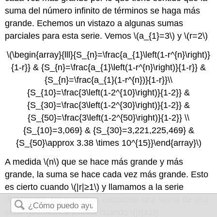
suma del número infinito de términos se haga más
grande. Echemos un vistazo a algunas sumas
parciales para esta serie. Vemos
\(a_{1}=3\)
y
\(r=2\)
\(\begin{array}{lll}{S_{n}=\frac{a_{1}\left(1-r^{n}\right)}
{1-r}} & {S_{n}=\frac{a_{1}\left(1-r^{n}\right)}{1-r}} &
{S_{n}=\frac{a_{1}(1-r^{n})}{1-r}}\\
{S_{10}=\frac{3\left(1-2^{10}\right)}{1-2}} &
{S_{30}=\frac{3\left(1-2^{30}\right)}{1-2}} &
{S_{50}=\frac{3\left(1-2^{50}\right)}{1-2}} \\
{S_{10}=3,069} & {S_{30}=3,221,225,469} &
{S_{50}\approx 3.38 \times 10^{15}}\end{array}\)
A medida
\(n\)
que se hace más grande y más
grande, la suma se hace cada vez más grande. Esto
es cierto cuando
\(|r|≥1\)
y llamamos a la serie
divergente. No podemos encontrar una suma de una
serie geométrica infinita cuando
\(|r|≥1\)
.