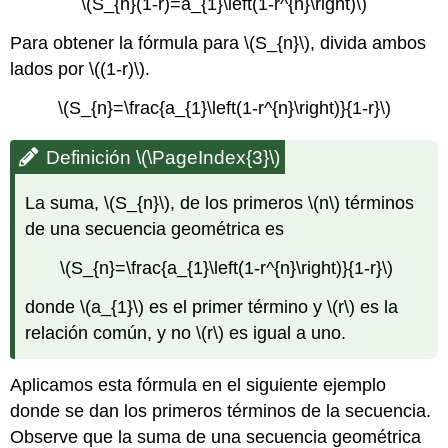
\(S_{n}(1-r)=a_{1}\left(1-r^{n}\right)\)
Para obtener la fórmula para
\(S_{n}\)
, divida ambos
lados por
\((1-r)\)
.
\(S_{n}=\frac{a_{1}\left(1-r^{n}\right)}{1-r}\)
Definición
\(\PageIndex{3}\)
La suma,
\(S_{n}\)
, de los primeros
\(n\)
términos
de una secuencia geométrica es
\(S_{n}=\frac{a_{1}\left(1-r^{n}\right)}{1-r}\)
donde
\(a_{1}\)
es el primer término y
\(r\)
es la
relación común, y no
\(r\)
es igual a uno.
Aplicamos esta fórmula en el siguiente ejemplo
donde se dan los primeros términos de la secuencia.
Observe que la suma de una secuencia geométrica