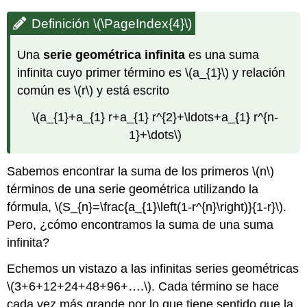
Definición
\(\PageIndex{4}\)
Una
serie geométrica infinita
es una suma
infinita cuyo primer término es
\(a_{1}\)
y relación
común es
\(r\)
y está escrito
\(a_{1}+a_{1} r+a_{1} r^{2}+\ldots+a_{1} r^{n-
1}+\dots\)
Sabemos encontrar la suma de los primeros
\(n\)
términos de una serie geométrica utilizando la
fórmula,
\(S_{n}=\frac{a_{1}\left(1-r^{n}\right)}{1-r}\)
.
Pero, ¿cómo encontramos la suma de una suma
infinita?
Echemos un vistazo a las infinitas series geométricas
\(3+6+12+24+48+96+….\)
. Cada término se hace
cada vez más grande por lo que tiene sentido que la