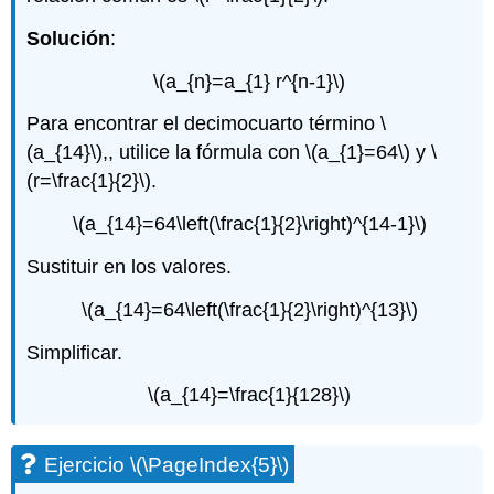
Solución
:
\(a_{n}=a_{1} r^{n-1}\)
Para encontrar el decimocuarto término
\
(a_{14}\)
,, utilice la fórmula con
\(a_{1}=64\)
y
\
(r=\frac{1}{2}\)
.
\(a_{14}=64\left(\frac{1}{2}\right)^{14-1}\)
Sustituir en los valores.
\(a_{14}=64\left(\frac{1}{2}\right)^{13}\)
Simplificar.
\(a_{14}=\frac{1}{128}\)
Ejercicio
\(\PageIndex{5}\)