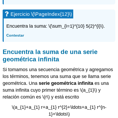
Ejercicio
\(\PageIndex{12}\)
Encuentra la suma:
\(\sum_{i=1}^{10} 5(2)^{i}\)
.
Contestar
Encuentra la suma de una serie
geométrica infinita
Si tomamos una secuencia geométrica y agregamos
los términos, tenemos una suma que se llama serie
geométrica. Una
serie geométrica infinita
es una
suma infinita cuyo primer término es
\(a_{1}\)
y
relación común es
\(r\)
y está escrito
\(a_{1}+a_{1} r+a_{1} r^{2}+\ldots+a_{1} r^{n-
1}+\ldots\)