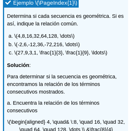
Ejemplo
\(\PageIndex{1}\)
Determina si cada secuencia es geométrica. Si es
así, indique la relación común.
\(4,8,16,32,64,128, \dots\)
\(-2,6,-12,36,-72,216, \dots\)
\(27,9,3,1, \frac{1}{3}, \frac{1}{9}, \ldots\)
Solución
:
Para determinar si la secuencia es geométrica,
encontramos la relación de los términos
consecutivos mostrados.
a. Encuentra la relación de los términos
consecutivos
\(\begin{aligned} 4, \quad& \:8, \quad 16, \quad 32,
\quad 64, \quad 128, \dots \\ &\frac{8}{4}