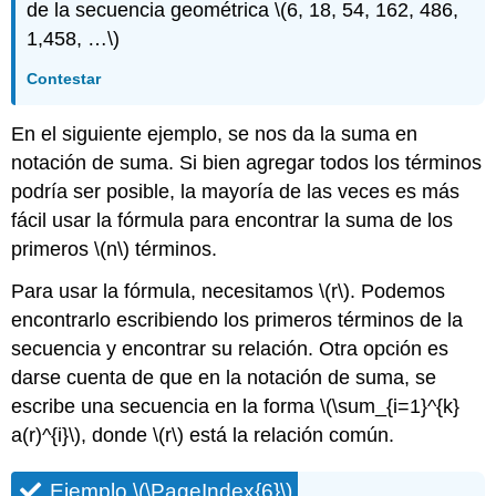
de la secuencia geométrica
\(6, 18, 54, 162, 486,
1,458, …\)
Contestar
En el siguiente ejemplo, se nos da la suma en
notación de suma. Si bien agregar todos los términos
podría ser posible, la mayoría de las veces es más
fácil usar la fórmula para encontrar la suma de los
primeros
\(n\)
términos.
Para usar la fórmula, necesitamos
\(r\)
. Podemos
encontrarlo escribiendo los primeros términos de la
secuencia y encontrar su relación. Otra opción es
darse cuenta de que en la notación de suma, se
escribe una secuencia en la forma
\(\sum_{i=1}^{k}
a(r)^{i}\)
, donde
\(r\)
está la relación común.
Ejemplo
\(\PageIndex{6}\)