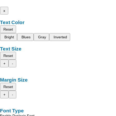
x
Text Color
Reset
Bright
Blues
Gray
Inverted
Text Size
Reset
+
-
Margin Size
Reset
+
-
Font Type
Enable Dyslexic Font