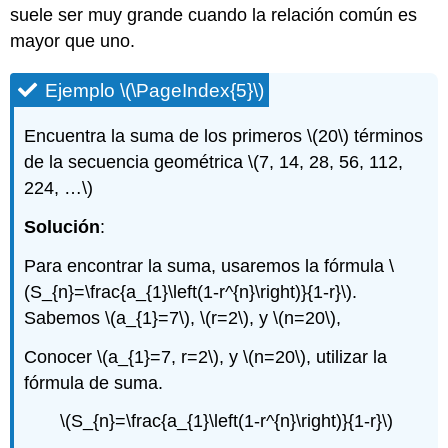
suele ser muy grande cuando la relación común es
mayor que uno.
Ejemplo
\(\PageIndex{5}\)
Encuentra la suma de los primeros
\(20\)
términos
de la secuencia geométrica
\(7, 14, 28, 56, 112,
224, …\)
Solución
:
Para encontrar la suma, usaremos la fórmula
\
(S_{n}=\frac{a_{1}\left(1-r^{n}\right)}{1-r}\)
.
Sabemos
\(a_{1}=7\)
,
\(r=2\)
, y
\(n=20\)
,
Conocer
\(a_{1}=7, r=2\)
, y
\(n=20\)
, utilizar la
fórmula de suma.
\(S_{n}=\frac{a_{1}\left(1-r^{n}\right)}{1-r}\)