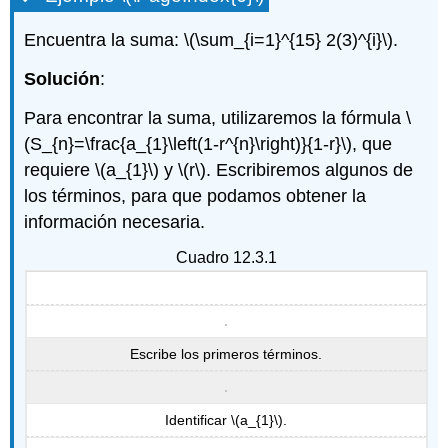
Encuentra la suma:
\(\sum_{i=1}^{15} 2(3)^{i}\)
.
Solución
:
Para encontrar la suma, utilizaremos la fórmula
\
(S_{n}=\frac{a_{1}\left(1-r^{n}\right)}{1-r}\)
, que
requiere
\(a_{1}\)
y
\(r\)
. Escribiremos algunos de
los términos, para que podamos obtener la
información necesaria.
Cuadro 12.3.1
Escribe los primeros términos.
Identificar
\(a_{1}\)
.