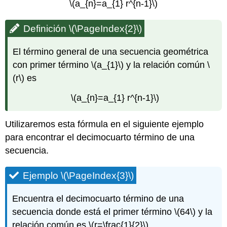
\(a_{n}=a_{1} r^{n-1}\)
Definición
\(\PageIndex{2}\)
El término general de una secuencia geométrica
con primer término
\(a_{1}\)
y la relación común
\
(r\)
es
\(a_{n}=a_{1} r^{n-1}\)
Utilizaremos esta fórmula en el siguiente ejemplo
para encontrar el decimocuarto término de una
secuencia.
Ejemplo
\(\PageIndex{3}\)
Encuentra el decimocuarto término de una
secuencia donde está el primer término
\(64\)
y la
relación común es
\(r=\frac{1}{2}\)
.