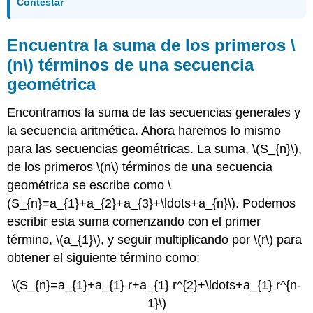
Contestar
Encuentra la suma de los primeros
\
(n\)
términos de una secuencia
geométrica
Encontramos la suma de las secuencias generales y
la secuencia aritmética. Ahora haremos lo mismo
para las secuencias geométricas. La suma,
\(S_{n}\)
,
de los primeros
\(n\)
términos de una secuencia
geométrica se escribe como
\
(S_{n}=a_{1}+a_{2}+a_{3}+\ldots+a_{n}\)
. Podemos
escribir esta suma comenzando con el primer
término,
\(a_{1}\)
, y seguir multiplicando por
\(r\)
para
obtener el siguiente término como:
\(S_{n}=a_{1}+a_{1} r+a_{1} r^{2}+\ldots+a_{1} r^{n-
1}\)