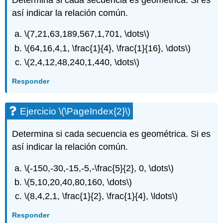
así indicar la relación común.
\(7,21,63,189,567,1,701, \dots\)
\(64,16,4,1, \frac{1}{4}, \frac{1}{16}, \dots\)
\(2,4,12,48,240,1,440, \dots\)
Responder
Ejercicio
\(\PageIndex{2}\)
Determina si cada secuencia es geométrica. Si es
así indicar la relación común.
\(-150,-30,-15,-5,-\frac{5}{2}, 0, \dots\)
\(5,10,20,40,80,160, \dots\)
\(8,4,2,1, \frac{1}{2}, \frac{1}{4}, \ldots\)
Responder