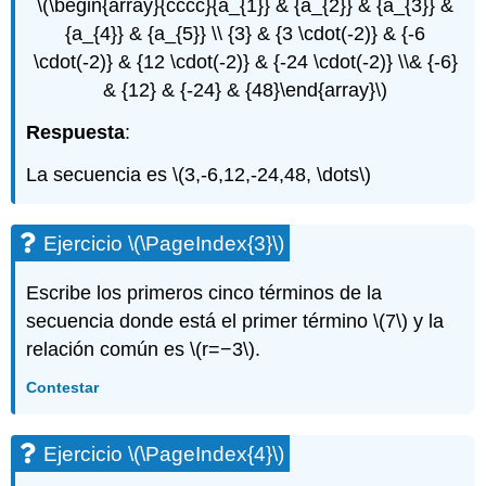
\(\begin{array}{cccc}{a_{1}} & {a_{2}} & {a_{3}} &
{a_{4}} & {a_{5}} \\ {3} & {3 \cdot(-2)} & {-6
\cdot(-2)} & {12 \cdot(-2)} & {-24 \cdot(-2)} \\& {-6}
& {12} & {-24} & {48}\end{array}\)
Respuesta
:
La secuencia es
\(3,-6,12,-24,48, \dots\)
Ejercicio
\(\PageIndex{3}\)
Escribe los primeros cinco términos de la
secuencia donde está el primer término
\(7\)
y la
relación común es
\(r=−3\)
.
Contestar
Ejercicio
\(\PageIndex{4}\)