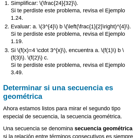
Simplificar:
\(\frac{24}{32}\)
.
Si te perdiste este problema, revisa el Ejemplo
1.24.
Evaluar: a.
\(3^{4}\)
b
\(\left(\frac{1}{2}\right)^{4}\)
.
Si te perdiste este problema, revisa el Ejemplo
1.19.
Si
\(f(x)=4 \cdot 3^{x}\)
, encuentra a.
\(f(1)\)
b
\
(f(3)\)
.
\(f(2)\)
c.
Si te perdiste este problema, revisa el Ejemplo
3.49.
Determinar si una secuencia es
geométrica
Ahora estamos listos para mirar el segundo tipo
especial de secuencia, la secuencia geométrica.
Una secuencia se denomina
secuencia geométrica
si la relación entre términos consecutivos es siempre