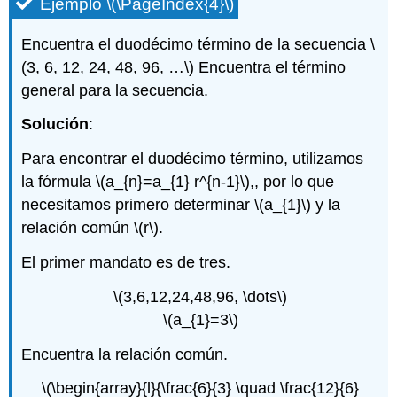
Ejemplo
\(\PageIndex{4}\)
Encuentra el duodécimo término de la secuencia
\
(3, 6, 12, 24, 48, 96, …\)
Encuentra el término
general para la secuencia.
Solución
:
Para encontrar el duodécimo término, utilizamos
la fórmula
\(a_{n}=a_{1} r^{n-1}\)
,, por lo que
necesitamos primero determinar
\(a_{1}\)
y la
relación común
\(r\)
.
El primer mandato es de tres.
\(3,6,12,24,48,96, \dots\)
\(a_{1}=3\)
Encuentra la relación común.
\(\begin{array}{l}{\frac{6}{3} \quad \frac{12}{6}