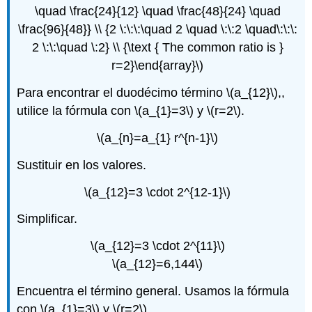
\quad \frac{24}{12} \quad \frac{48}{24} \quad
\frac{96}{48}} \\ {2 \:\:\:\quad 2 \quad \:\:2 \quad\:\:\:
2 \:\:\quad \:2} \\ {\text { The common ratio is }
r=2}\end{array}\)
Para encontrar el duodécimo término
\(a_{12}\)
,,
utilice la fórmula con
\(a_{1}=3\)
y
\(r=2\)
.
\(a_{n}=a_{1} r^{n-1}\)
Sustituir en los valores.
\(a_{12}=3 \cdot 2^{12-1}\)
Simplificar.
\(a_{12}=3 \cdot 2^{11}\)
\(a_{12}=6,144\)
Encuentra el término general. Usamos la fórmula
con
\(a_{1}=3\)
y
\(r=2\)
.