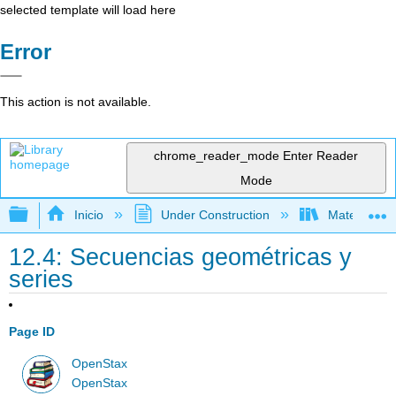
selected template will load here
Error
This action is not available.
chrome_reader_mode
Enter Reader
Mode
Expandir/contraer jerarquía global
Inicio
Under Construction
Matemática
12.4: Secuencias geométricas y
series
Page ID
OpenStax
OpenStax