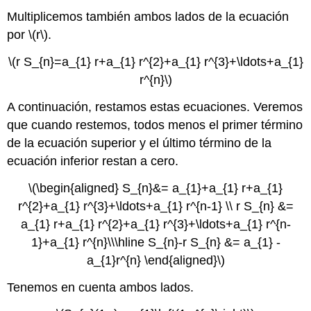
Multiplicemos también ambos lados de la ecuación
por
\(r\)
.
\(r S_{n}=a_{1} r+a_{1} r^{2}+a_{1} r^{3}+\ldots+a_{1}
r^{n}\)
A continuación, restamos estas ecuaciones. Veremos
que cuando restemos, todos menos el primer término
de la ecuación superior y el último término de la
ecuación inferior restan a cero.
\(\begin{aligned} S_{n}&= a_{1}+a_{1} r+a_{1}
r^{2}+a_{1} r^{3}+\ldots+a_{1} r^{n-1} \\ r S_{n} &=
a_{1} r+a_{1} r^{2}+a_{1} r^{3}+\ldots+a_{1} r^{n-
1}+a_{1} r^{n}\\\hline S_{n}-r S_{n} &= a_{1} -
a_{1}r^{n} \end{aligned}\)
Tenemos en cuenta ambos lados.