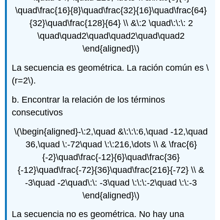
\quad\frac{16}{8}\quad\frac{32}{16}\quad\frac{64}
{32}\quad\frac{128}{64} \\ &\:2 \quad\:\:\: 2
\quad\quad2\quad\quad2\quad\quad2
\end{aligned}\)
La secuencia es geométrica. La ración común es
\
(r=2\)
.
b. Encontrar la relación de los términos
consecutivos
\(\begin{aligned}-\:2,\quad &\:\:\:6,\quad -12,\quad
36,\quad \:-72\quad \:\:216,\dots \\ & \frac{6}
{-2}\quad\frac{-12}{6}\quad\frac{36}
{-12}\quad\frac{-72}{36}\quad\frac{216}{-72} \\ &
-3\quad -2\quad\:\: -3\quad \:\:\:-2\quad \:\:-3
\end{aligned}\)
La secuencia no es geométrica. No hay una