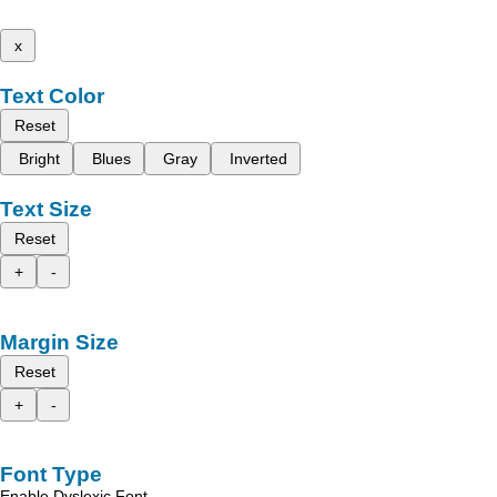
x
Text Color
Reset
Bright
Blues
Gray
Inverted
Text Size
Reset
+
-
Margin Size
Reset
+
-
Font Type
Enable Dyslexic Font