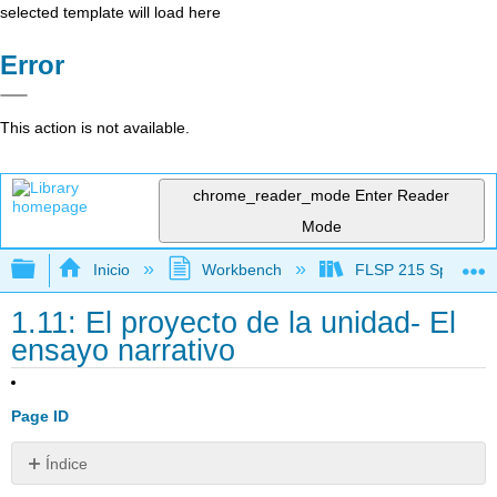
selected template will load here
Error
This action is not available.
chrome_reader_mode
Enter Reader
Mode
Expandir/contraer jerarquía global
Inicio
Workbench
FLSP 215 Spanish f
1.11: El proyecto de la unidad- El
ensayo narrativo
Page ID
Índice
Sin