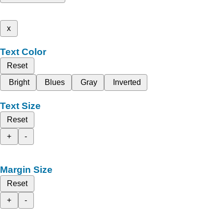
x
Text Color
Reset
Bright
Blues
Gray
Inverted
Text Size
Reset
+
-
Margin Size
Reset
+
-