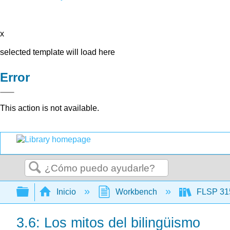
x
selected template will load here
Error
This action is not available.
Buscar
Expandir/contraer jerarquía global
Inicio
Workbench
FLSP 315
3.6: Los mitos del bilingüismo