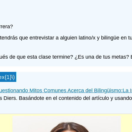
rrera?
, tendrás que entrevistar a alguien latino/x y bilingüe e
pués de que esta clase termine? ¿Es una de tus metas? 
x{1}\)
uestionando Mitos Comunes Acerca del Bilingüismo:La I
 Diers. Basándote en el contenido del artículo y usando 