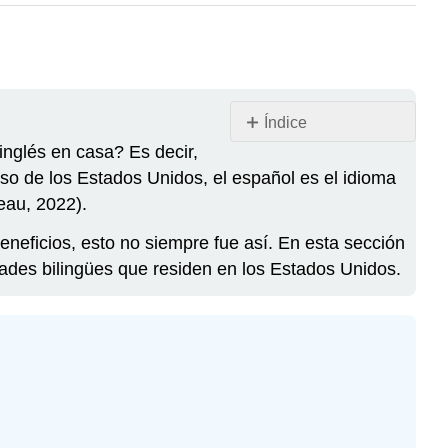
Índice
inglés en casa? Es decir,
El
bilingüismo
so de los Estados Unidos, el español es el idioma
y
eau, 2022).
el
multilingüismo
eneficios, esto no siempre fue así. En esta sección
ades bilingües que residen en los Estados Unidos.
Paso
1:El
español
y
mi
futura
carrera
\