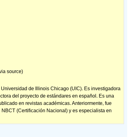
programas
de
inmersión
dual
en
Chicago
\
(\PageIndex{1}\)
Paso
5:
via source)
Reflexión
escrita\
(\PageIndex{1}\)
Universidad de Illinois Chicago (UIC). Es investigadora
rectora del proyecto de estándares en español. Es una
Paso
6:
publicado en revistas académicas. Anteriormente, fue
Hablar
ón NBCT (Certificación Nacional) y es especialista en
español
en
los
Estados