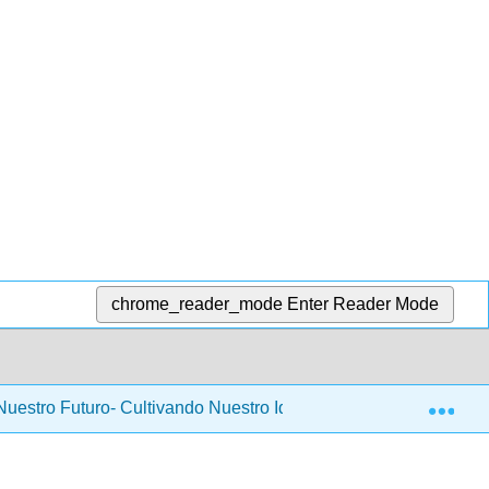
chrome_reader_mode
Enter Reader Mode
Exp
Nuestro Futuro- Cultivando Nuestro Idioma de Herencia