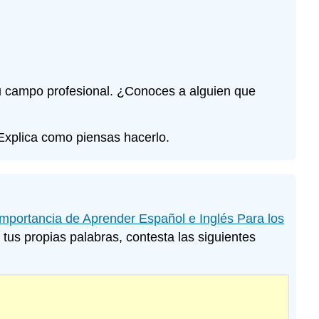
(\PageIndex{1}\)
Paso
2:
Los
mitos
n tu campo profesional. ¿Conoces a alguien que
del
bilinguismo
\
Explica como piensas hacerlo.
(\PageIndex{1}\)
Paso
3:
Las
experiencias
mportancia de Aprender Español e Inglés Para los
con
tus propias palabras, contesta las siguientes
el
lenguaje \
(\PageIndex{1}\)
Paso
4:
Los