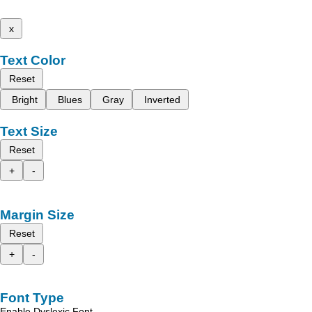
x
Text Color
Reset
Bright
Blues
Gray
Inverted
Text Size
Reset
+
-
Margin Size
Reset
+
-
Font Type
Enable Dyslexic Font