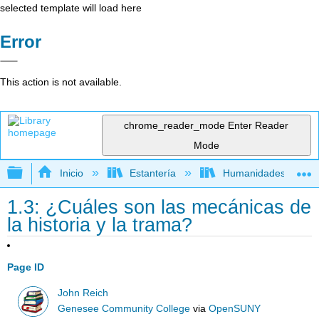
selected template will load here
Error
This action is not available.
chrome_reader_mode
Enter Reader
Mode
Expandir/contraer jerarquía global
Inicio
Estantería
Humanidades
1.3: ¿Cuáles son las mecánicas de
la historia y la trama?
Page ID
John Reich
Genesee Community College
via
OpenSUNY