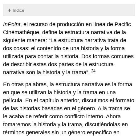
Índice
La
InPoint
, el recurso de producción en línea de Pacific
Parcela
Cinémathèque,
define la estructura narrativa de la
La
historia
siguiente manera: “La estructura narrativa trata de
Ejemplos
dos cosas: el contenido de una historia y la forma
de
utilizada para contar la historia. Dos formas comunes
la
de describir estas dos partes de la estructura
construcción
del
24
narrativa son la historia y la trama”.
marco
cinematográfico
En otras palabras, la estructura narrativa es la forma
¿Cómo
en que se utilizan la historia y la trama en una
presentarías
película. En el capítulo anterior, discutimos el formato
el
de las historias basadas en el género. A la trama se
marco
de
le acaba de referir como conflicto interno. Ahora
la
tomaremos la historia y la trama, discutiéndolas en
película
términos generales sin un género específico en
construida?