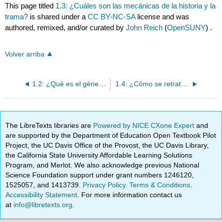
This page titled
1.3: ¿Cuáles son las mecánicas de la historia y la
trama?
is shared under a
CC BY-NC-SA
license and was
authored, remixed, and/or curated by
John Reich
(
OpenSUNY
) .
Volver arriba
1.2: ¿Qué es el género y cómo se determina?
1.4: ¿Cómo se retratan los personajes?
The LibreTexts libraries are
Powered by NICE CXone Expert
and
are supported by the Department of Education Open Textbook Pilot
Project, the UC Davis Office of the Provost, the UC Davis Library,
the California State University Affordable Learning Solutions
Program, and Merlot. We also acknowledge previous National
Science Foundation support under grant numbers 1246120,
1525057, and 1413739.
Privacy Policy
.
Terms & Conditions
.
Accessibility Statement
. For more information contact us
at
info@libretexts.org
.