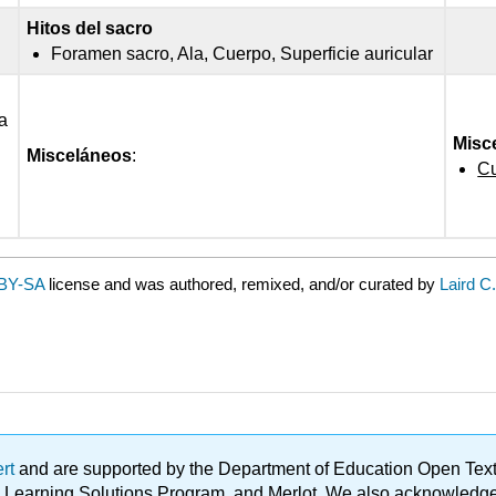
Hitos del sacro
Foramen sacro, Ala, Cuerpo, Superficie auricular
la
Misc
Misceláneos
:
Cu
BY-SA
license and was authored, remixed, and/or curated by
Laird C
ert
and are supported by the Department of Education Open Textbo
ble Learning Solutions Program, and Merlot. We also acknowled