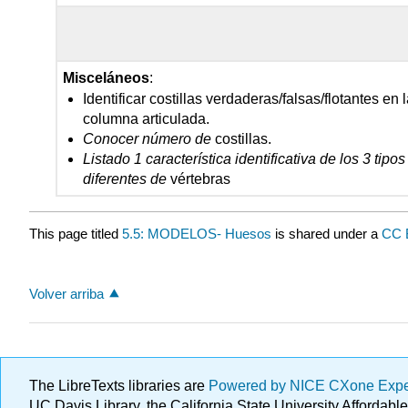
Misceláneos
:
Identificar costillas verdaderas/falsas/flotantes en 
columna articulada.
Conocer número de
costillas.
Listado 1 característica identificativa de los 3 tipos
diferentes de
vértebras
This page titled
5.5: MODELOS- Huesos
is shared under a
CC 
Volver arriba
The LibreTexts libraries are
Powered by NICE CXone Exp
UC Davis Library, the California State University Afforda