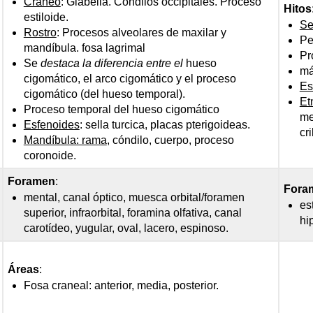
Cráneo
: Glabella. Cóndilos occipitales. Proceso
Hitos
estiloide.
Se
Rostro
: Procesos alveolares de maxilar y
Pe
mandíbula. fosa lagrimal
Pr
Se
destaca la diferencia entre el
hueso
má
cigomático, el arco cigomático y el proceso
Es
cigomático (del hueso temporal).
Et
Proceso temporal del hueso cigomático
me
Esfenoides
: sella turcica, placas pterigoideas.
cr
Mandíbula: rama
, cóndilo, cuerpo, proceso
coronoide.
Foramen
:
Fora
mental, canal óptico, muesca orbital/foramen
es
superior, infraorbital, foramina olfativa, canal
hi
carotídeo, yugular, oval, lacero, espinoso.
Áreas
:
Fosa craneal: anterior, media, posterior.