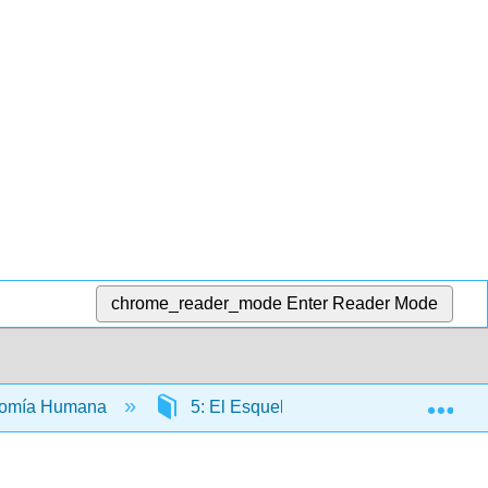
chrome_reader_mode
Enter Reader Mode
Exp
atomía Humana
5: El Esqueleto Axial
5.5: 