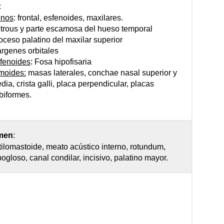
:
nos
: frontal, esfenoides, maxilares.
trous y parte escamosa del hueso temporal
oceso palatino del maxilar superior
rgenes orbitales
fenoides
: Fosa hipofisaria
moides:
masas laterales, conchae nasal superior y
dia, crista galli, placa perpendicular, placas
ibiformes.
men
:
tilomastoide, meato acústico interno, rotundum,
pogloso, canal condilar, incisivo, palatino mayor.