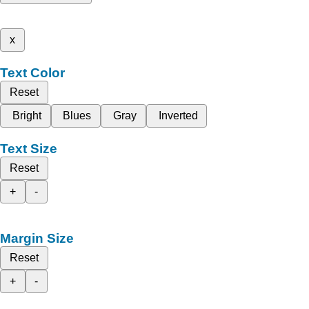
x
Text Color
Reset
Bright
Blues
Gray
Inverted
Text Size
Reset
+
-
Margin Size
Reset
+
-