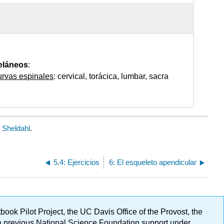
eláneos
:
rvas espinales
: cervical, torácica, lumbar, sacra
. Sheldahl
.
5.4: Ejercicios
6: El esqueleto apendicular
ok Pilot Project, the UC Davis Office of the Provost, the
ge previous National Science Foundation support under