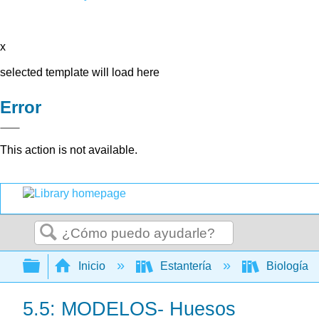
x
selected template will load here
Error
This action is not available.
Buscar
Expandir/contraer jerarquía global
Inicio
Estantería
Biología
5.5: MODELOS- Huesos