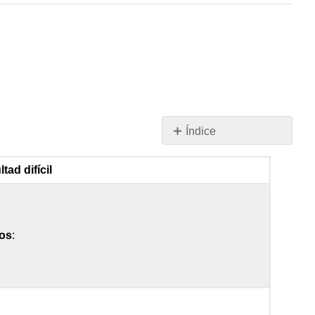
Índice
Lista
de
ltad difícil
Laboratorio
Cráneo
Lista
de
os
:
Laboratorio
Columna
Verte/
Esqueleto