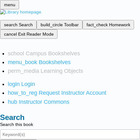
menu
search
Search
build_circle
Toolbar
fact_check
Homework
cancel
Exit Reader Mode
school
Campus Bookshelves
menu_book
Bookshelves
perm_media
Learning Objects
login
Login
how_to_reg
Request Instructor Account
hub
Instructor Commons
Search
Search this book