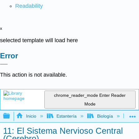
Readability
x
selected template will load here
Error
This action is not available.
chrome_reader_mode
Enter Reader
Mode
Expandir/contraer jerarquía global
Inicio
Estantería
Biología
Bi
11: El Sistema Nervioso Central
(Cerebro)