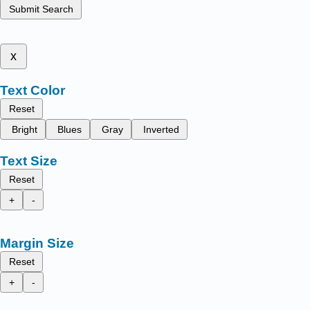
Submit Search
x
Text Color
Reset
Bright
Blues
Gray
Inverted
Text Size
Reset
+
-
Margin Size
Reset
+
-