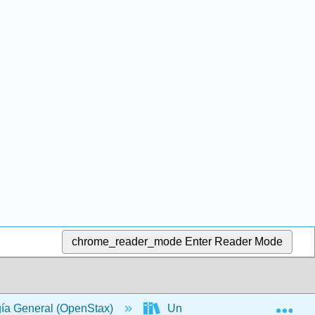
chrome_reader_mode
Enter Reader Mode
Exp
gía General (OpenStax)
Unidad VII: Estructura y Fun