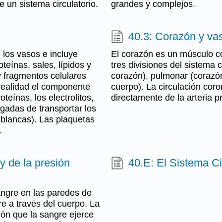
e un sistema circulatorio.
grandes y complejos.
40.3: Corazón y va
 los vasos e incluye
El corazón es un músculo c
teínas, sales, lípidos y
tres divisiones del sistema c
 y fragmentos celulares
corazón), pulmonar (corazón
realidad el componente
cuerpo). La circulación cor
teínas, los electrolitos,
directamente de la arteria p
rgadas de transportar los
(blancas). Las plaquetas
.
y de la presión
40.E: El Sistema Cir
sangre en las paredes de
e a través del cuerpo. La
sión que la sangre ejerce