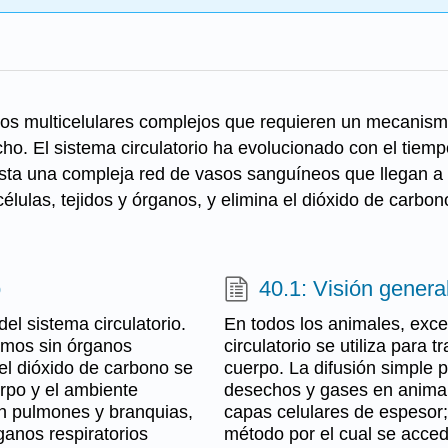
s multicelulares complejos que requieren un mecanismo 
ho. El sistema circulatorio ha evolucionado con el tiempo
asta una compleja red de vasos sanguíneos que llegan a
 células, tejidos y órganos, y elimina el dióxido de carb
o
40.1: Visión general
el sistema circulatorio.
En todos los animales, exce
ismos sin órganos
circulatorio se utiliza para 
 el dióxido de carbono se
cuerpo. La difusión simple 
erpo y el ambiente
desechos y gases en animal
n pulmones y branquias,
capas celulares de espesor; 
ganos respiratorios
método por el cual se acce