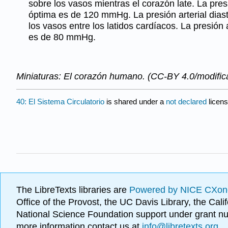
sobre los vasos mientras el corazón late. La presió
óptima es de 120 mmHg. La presión arterial diast
los vasos entre los latidos cardíacos. La presión a
es de 80 mmHg.
Miniaturas: El corazón humano. (CC-BY 4.0/modifica
40: El Sistema Circulatorio
is shared under a
not declared
licen
The LibreTexts libraries are
Powered by NICE CXon
Office of the Provost, the UC Davis Library, the Ca
National Science Foundation support under grant
more information contact us at
info@libretexts.org
.