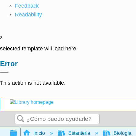
Feedback
Readability
x
selected template will load here
Error
This action is not available.
Buscar
Expandir/contraer jerarquía global
Inicio
Estantería
Biología