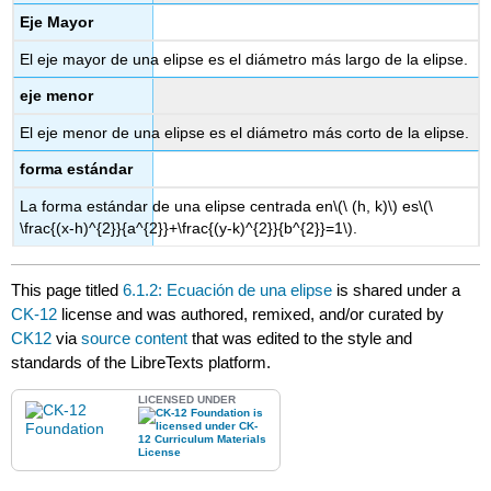
Eje Mayor
El eje mayor de una elipse es el diámetro más largo de la elipse.
eje menor
El eje menor de una elipse es el diámetro más corto de la elipse.
forma estándar
La forma estándar de una elipse centrada en
\(\ (h, k)\)
es
\(\
\frac{(x-h)^{2}}{a^{2}}+\frac{(y-k)^{2}}{b^{2}}=1\)
.
This page titled
6.1.2: Ecuación de una elipse
is shared under a
CK-12
license and was authored, remixed, and/or curated by
CK12
via
source content
that was edited to the style and
standards of the LibreTexts platform.
LICENSED UNDER