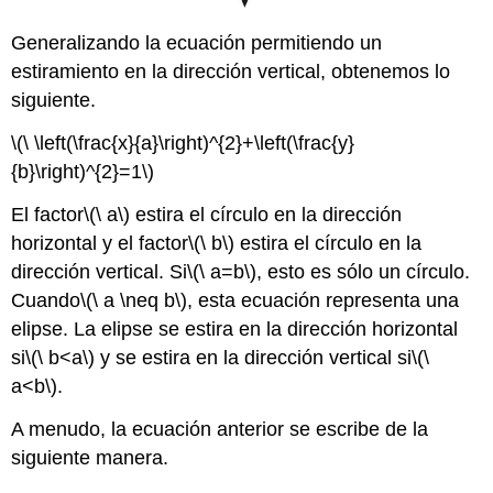
Generalizando la ecuación permitiendo un
estiramiento en la dirección vertical, obtenemos lo
siguiente.
\(\ \left(\frac{x}{a}\right)^{2}+\left(\frac{y}
{b}\right)^{2}=1\)
El factor
\(\ a\)
estira el círculo en la dirección
horizontal y el factor
\(\ b\)
estira el círculo en la
dirección vertical. Si
\(\ a=b\)
, esto es sólo un círculo.
Cuando
\(\ a \neq b\)
, esta ecuación representa una
elipse. La elipse se estira en la dirección horizontal
si
\(\ b<a\)
y se estira en la dirección vertical si
\(\
a<b\)
.
A menudo, la ecuación anterior se escribe de la
siguiente manera.