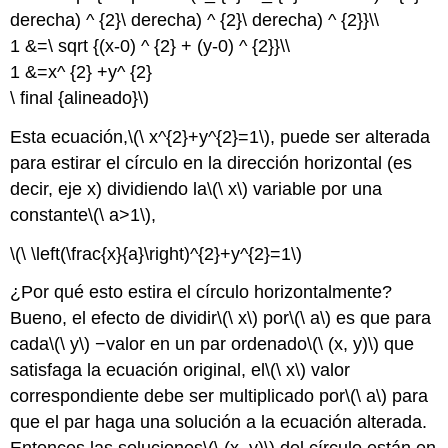
derecha) ^ {2}\ derecha) ^ {2}\ derecha) ^ {2}}\\
1 &=\ sqrt {(x-0) ^ {2} + (y-0) ^ {2}}\\
1 &=x^ {2} +y^ {2}
\ final {alineado}\)
Esta ecuación,
\(\ x^{2}+y^{2}=1\)
, puede ser alterada
para estirar el círculo en la dirección horizontal (es
decir, eje x) dividiendo la
\(\ x\)
variable por una
constante
\(\ a>1\)
,
\(\ \left(\frac{x}{a}\right)^{2}+y^{2}=1\)
¿Por qué esto estira el círculo horizontalmente?
Bueno, el efecto de dividir
\(\ x\)
por
\(\ a\)
es que para
cada
\(\ y\)
−valor en un par ordenado
\(\ (x, y)\)
que
satisfaga la ecuación original, el
\(\ x\)
valor
correspondiente debe ser multiplicado por
\(\ a\)
para
que el par haga una solución a la ecuación alterada.