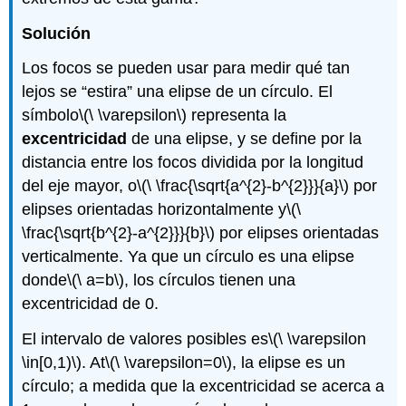
Solución
Los focos se pueden usar para medir qué tan
lejos se “estira” una elipse de un círculo. El
símbolo
\(\ \varepsilon\)
representa la
excentricidad
de una elipse, y se define por la
distancia entre los focos dividida por la longitud
del eje mayor, o
\(\ \frac{\sqrt{a^{2}-b^{2}}}{a}\)
por
elipses orientadas horizontalmente y
\(\
\frac{\sqrt{b^{2}-a^{2}}}{b}\)
por elipses orientadas
verticalmente. Ya que un círculo es una elipse
donde
\(\ a=b\)
, los círculos tienen una
excentricidad de 0.
El intervalo de valores posibles es
\(\ \varepsilon
\in[0,1)\)
. At
\(\ \varepsilon=0\)
, la elipse es un
círculo; a medida que la excentricidad se acerca a