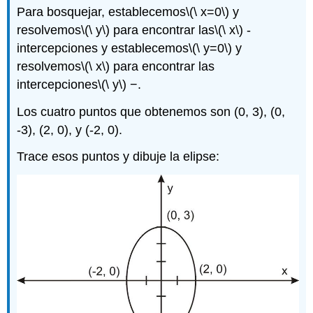
Para bosquejar, establecemos
\(\ x=0\)
y
resolvemos
\(\ y\)
para encontrar las
\(\ x\)
-
intercepciones y establecemos
\(\ y=0\)
y
resolvemos
\(\ x\)
para encontrar las
intercepciones
\(\ y\)
−.
Los cuatro puntos que obtenemos son (0, 3), (0,
-3), (2, 0), y (-2, 0).
Trace esos puntos y dibuje la elipse: