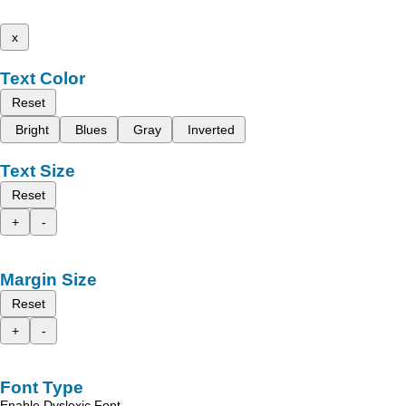
x
Text Color
Reset
Bright
Blues
Gray
Inverted
Text Size
Reset
+
-
Margin Size
Reset
+
-
Font Type
Enable Dyslexic Font