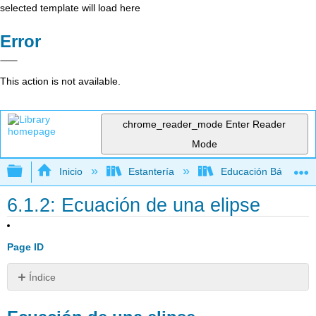
selected template will load here
Error
This action is not available.
chrome_reader_mode
Enter Reader
Mode
Expandir/contraer jerarquía global
Inicio
Estantería
Educación Básica
6.1.2: Ecuación de una elipse
Page ID
Índice
Ecuación
de