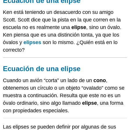
Ecuación de una elipse
una
elipse
Ken está teniendo un desacuerdo con su amigo
Ecuación
Scott. Scott dice que la pista en la que corren en la
de
escuela no es realmente una
elipse
, sino un óvalo.
una
elipse
Ken piensa que es una distinción tonta, ya que los
Ecuaciones
óvalos y
elipses
son lo mismo. ¿Quién está en lo
de
correcto?
Elipses
Los
Focos
Ecuación de una elipse
Ejemplos
Cuando un avión “corta” un lado de un
cono
,
Ejemplo
1
obtenemos un círculo o un objeto “ovalado” como se
Ejemplo
muestra a continuación. Resulta que este no es un
2
óvalo ordinario, sino algo llamado
elipse
, una forma
Ejemplo
con propiedades especiales.
3
Ejemplo
4
Las elipses se pueden definir por algunas de sus