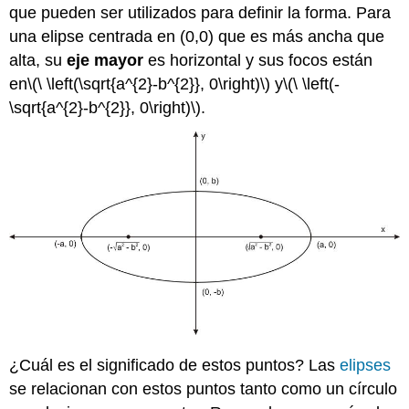
que pueden ser utilizados para definir la forma. Para
una elipse centrada en (0,0) que es más ancha que
alta, su
eje mayor
es horizontal y sus focos están
en
\(\ \left(\sqrt{a^{2}-b^{2}}, 0\right)\)
y
\(\ \left(-
\sqrt{a^{2}-b^{2}}, 0\right)\)
.
¿Cuál es el significado de estos puntos? Las
elipses
se relacionan con estos puntos tanto como un círculo