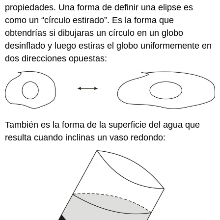
Ejemplo
propiedades. Una forma de definir una elipse es
5
como un “círculo estirado”. Es la forma que
Ejemplo
obtendrías si dibujaras un círculo en un globo
6
Ejemplo
desinflado y luego estiras el globo uniformemente en
7
dos direcciones opuestas:
Revisar
Reseña
(Respuestas)
El
vocabulario
También es la forma de la superficie del agua que
resulta cuando inclinas un vaso redondo: