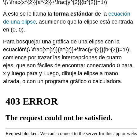
\(\ \frac{x^{2}}{a^{2}}+\frac{y^{2}}{b^{2}}=1\)
A esto se le llama la
forma estándar
de la
ecuación
de una elipse
, asumiendo que la elipse está centrada
en (0, 0).
Para bosquejar una gráfica de una elipse con la
ecuación
\(\ \frac{x^{2}}{a^{2}}+\frac{y^{2}}{b^{2}}=1\)
,
comience por trazar las intercepciones de cuatro
ejes, que son fáciles de encontrar conectando 0 para
x y luego para y Luego, dibuje la elipse a mano
alzada, o con un programa gráfico o calculadora.