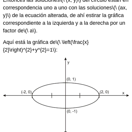
Entonces las soluciones
\(\ (x, y)\)
del círculo están en
correspondencia uno a uno con las soluciones
\(\ (ax,
y)\)
de la ecuación alterada, de ahí estirar la gráfica
correspondiente a la izquierda y a la derecha por un
factor de
\(\ a\)
.
Aquí está la gráfica de
\(\ \left(\frac{x}
{2}\right)^{2}+y^{2}=1\)
: