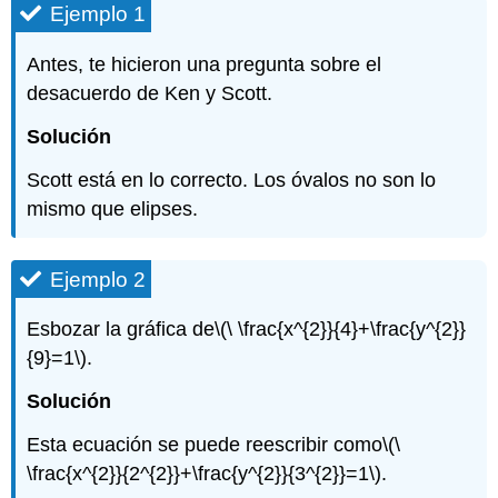
Ejemplo 1
Antes, te hicieron una pregunta sobre el
desacuerdo de Ken y Scott.
Solución
Scott está en lo correcto. Los óvalos no son lo
mismo que elipses.
Ejemplo 2
Esbozar la gráfica de
\(\ \frac{x^{2}}{4}+\frac{y^{2}}
{9}=1\)
.
Solución
Esta ecuación se puede reescribir como
\(\
\frac{x^{2}}{2^{2}}+\frac{y^{2}}{3^{2}}=1\)
.