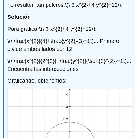
no resulten tan pulcros:
\(\ 3 x^{2}+4 y^{2}=12\)
.
Solución
Para graficar
\(\ 3 x^{2}+4 y^{2}=12\)
:
\(\ \frac{x^{2}}{4}+\frac{y^{2}}{3}=1\)
... Primero,
divide ambos lados por 12
\(\ \frac{x^{2}}{2^{2}}+\frac{y^{2}}{\sqrt{3}^{2}}=1\)
...
Encuentra las intercepciones
Graficando, obtenemos: