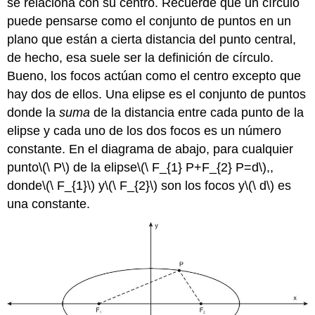
se relaciona con su centro. Recuerde que un círculo
puede pensarse como el conjunto de puntos en un
plano que están a cierta distancia del punto central,
de hecho, esa suele ser la definición de círculo.
Bueno, los focos actúan como el centro excepto que
hay dos de ellos. Una elipse es el conjunto de puntos
donde la
suma
de la distancia entre cada punto de la
elipse y cada uno de los dos focos es un número
constante. En el diagrama de abajo, para cualquier
punto
\(\ P\)
de la elipse
\(\ F_{1} P+F_{2} P=d\)
,,
donde
\(\ F_{1}\)
y
\(\ F_{2}\)
son los focos y
\(\ d\)
es
una constante.