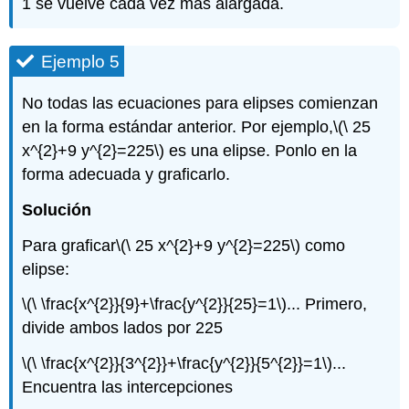
1 se vuelve cada vez más alargada.
Ejemplo 5
No todas las ecuaciones para elipses comienzan
en la forma estándar anterior. Por ejemplo,
\(\ 25
x^{2}+9 y^{2}=225\)
es una elipse. Ponlo en la
forma adecuada y graficarlo.
Solución
Para graficar
\(\ 25 x^{2}+9 y^{2}=225\)
como
elipse:
\(\ \frac{x^{2}}{9}+\frac{y^{2}}{25}=1\)
... Primero,
divide ambos lados por 225
\(\ \frac{x^{2}}{3^{2}}+\frac{y^{2}}{5^{2}}=1\)
...
Encuentra las intercepciones