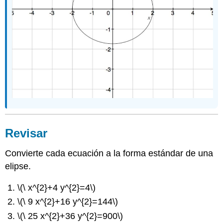
Revisar
Convierte cada ecuación a la forma estándar de una
elipse.
\(\ x^{2}+4 y^{2}=4\)
\(\ 9 x^{2}+16 y^{2}=144\)
\(\ 25 x^{2}+36 y^{2}=900\)