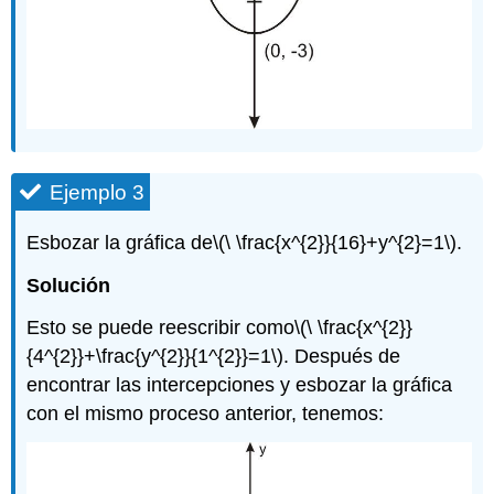
Ejemplo 3
Esbozar la gráfica de
\(\ \frac{x^{2}}{16}+y^{2}=1\)
.
Solución
Esto se puede reescribir como
\(\ \frac{x^{2}}
{4^{2}}+\frac{y^{2}}{1^{2}}=1\)
. Después de
encontrar las intercepciones y esbozar la gráfica
con el mismo proceso anterior, tenemos: