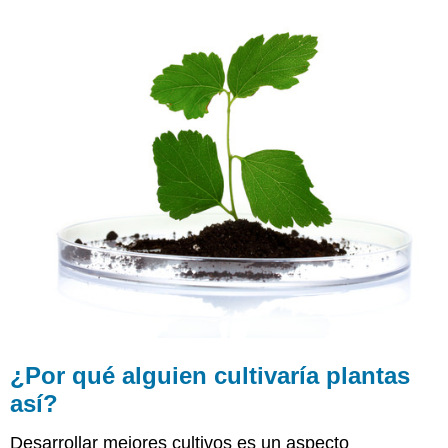
alguien
cultivaría
plantas
así?
Aplicaciones
de
la
Biotecnología
Aplicaciones
en
Medicina
Farmacogenómica
Biología
Sintética
Aplicaciones
en
Agricultura
¿Por qué alguien cultivaría plantas
Aplicaciones
así?
en
Ciencias
Forenses
Desarrollar mejores cultivos es un aspecto