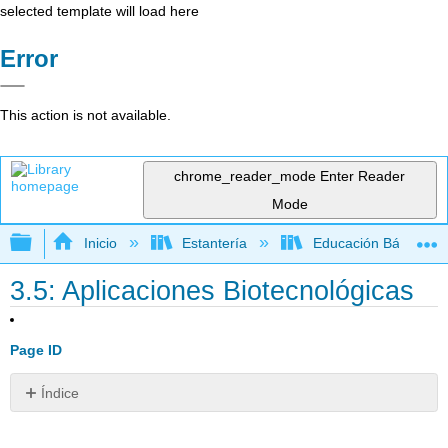
selected template will load here
Error
This action is not available.
chrome_reader_mode
Enter Reader
Mode
Expandir/contraer jerarquía global
Inicio
Estantería
Educación Básica
3.5: Aplicaciones Biotecnológicas
Page ID
Índice
¿Por
qué