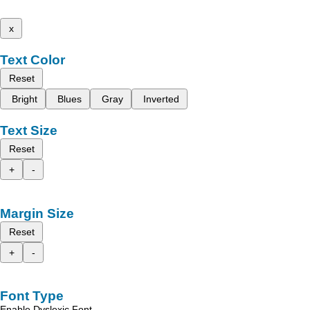
x
Text Color
Reset
Bright
Blues
Gray
Inverted
Text Size
Reset
+
-
Margin Size
Reset
+
-
Font Type
Enable Dyslexic Font