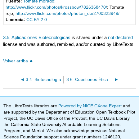
Fuente:
Tomate morado:
http://www.flickr.com/photos/krossbow/7826368470/
; Tomate
rojo;
http://www.flickr.com/photos/photon_de/2700323949/
Licencia:
CC BY 2.0
3.5: Aplicaciones Biotecnológicas
is shared under a
not declared
license and was authored, remixed, and/or curated by LibreTexts.
Volver arriba
3.4: Biotecnología
3.6: Cuestiones Éticas, Jurídicas y Sociales en Biotecnología (ELSI)
The LibreTexts libraries are
Powered by NICE CXone Expert
and
are supported by the Department of Education Open Textbook Pilot
Project, the UC Davis Office of the Provost, the UC Davis Library,
the California State University Affordable Learning Solutions
Program, and Merlot. We also acknowledge previous National
Science Foundation support under grant numbers 1246120,