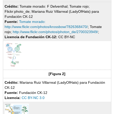
Crédito:
Tomate morado: F Delventhal; Tomate rojo;
Flickr:photo_de; Mariana Ruiz Villarreal (LadyOfHats) para
Fundación CK-12
Fuente:
Tomate morado:
http://www.flickr.com/photos/krossbow/7826368470/
; Tomate
rojo;
http://www.flickr.com/photos/photon_de/2700323949/
;
Licencia de Fundación CK-12:
CC BY-NC
[Figura 2]
Crédito:
Mariana Ruiz Villarreal (LadyOfHats) para Fundación
CK-12
Fuente:
Fundación CK-12
Licencia:
CC BY-NC 3.0