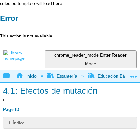
selected template will load here
Error
This action is not available.
chrome_reader_mode
Enter Reader
Mode
Expandir/contraer jerarquía global
Inicio
Estantería
Educación Básica
4.1: Efectos de mutación
Page ID
Índice
¿Esta
rata