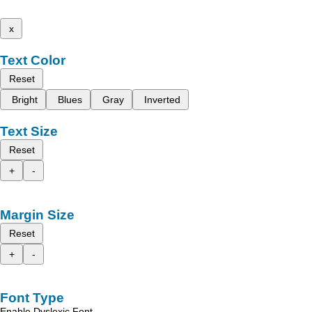
x
Text Color
Reset
Bright
Blues
Gray
Inverted
Text Size
Reset
+
-
Margin Size
Reset
+
-
Font Type
Enable Dyslexic Font