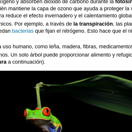
xígeno y absorben dióxido de carbono durante la
fotosí
én mantiene la capa de ozono que ayuda a proteger la vi
a reduce el efecto invernadero y el calentamiento global
micos. Por ejemplo, a través de
la transpiración
, las p
pedan
bacterias
que fijan el nitrógeno. Esto hace que el n
uso humano, como leña, madera, fibras, medicamentos, t
os. Un solo árbol puede proporcionar alimento y refugi
ura
a continuación).