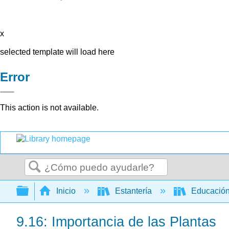
x
selected template will load here
Error
This action is not available.
Buscar
Expandir/contraer jerarquía global
Inicio
Estantería
Educación
9.16: Importancia de las Plantas