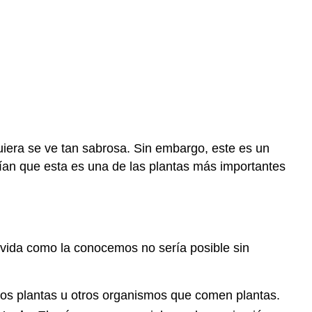
¿Por
qué
estudiar
plantas?
Resumen
Revisar
iquiera se ve tan sabrosa. Sin embargo, este es un
ían que esta es una de las plantas más importantes
 vida como la conocemos no sería posible sin
os plantas u otros organismos que comen plantas.