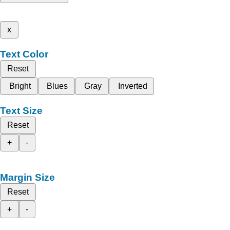
x
Text Color
Reset
Bright
Blues
Gray
Inverted
Text Size
Reset
+
-
Margin Size
Reset
+
-