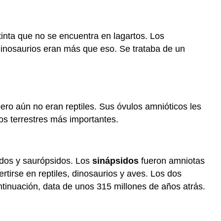
El
ascenso
y
la
tinta que no se encuentra en lagartos. Los
caída
inosaurios eran más que eso. Se trataba de un
de
los
dinosaurios
Evolución
de
ro aún no eran reptiles. Sus óvulos amnióticos les
las
os terrestres más importantes.
Órdenes
Modernas
de
Reptil
idos y saurópsidos. Los
sinápsidos
fueron amniotas
Resumen
tirse en reptiles, dinosaurios y aves. Los dos
Revisar
tinuación, data de unos 315 millones de años atrás.