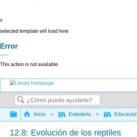
x
selected template will load here
Error
This action is not available.
Buscar
Expandir/contraer jerarquía global
Inicio
Estantería
Educación
12.8: Evolución de los reptiles