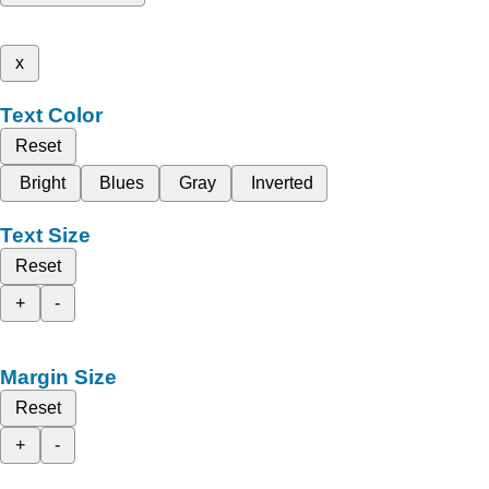
x
Text Color
Reset
Bright
Blues
Gray
Inverted
Text Size
Reset
+
-
Margin Size
Reset
+
-