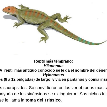
Reptil más temprano:
Hilonomus
 Al reptil más antiguo conocido se le da el nombre del géne
Hylonomus
ros (8 a 12 pulgadas) de largo, vivía en pantanos y comía in
los saurópsidos. Se convirtieron en los vertebrados más 
ayoría de los sinápsidos se extinguieron. Sus nichos f
se le llama la
toma del Triásico
.