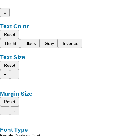
x
Text Color
Reset
Bright
Blues
Gray
Inverted
Text Size
Reset
+
-
Margin Size
Reset
+
-
Font Type
Enable Dyslexic Font