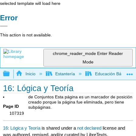
selected template will load here
Error
This action is not available.
chrome_reader_mode
Enter Reader
Mode
Expandir/contraer jerarquía global
Inicio
Estantería
Educación Básica
16: Lógica y Teoría
de Conjuntos Esta página es un marcador de posición
creado porque la página fue eliminada, pero tiene
Page ID
subpáginas.
107319
16: Lógica y Teoría
is shared under a
not declared
license and
was authored, remixed, and/or curated by LibreTexts.