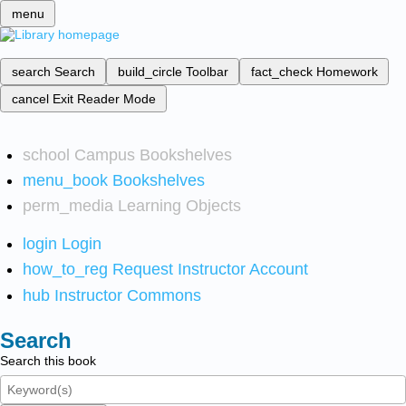
menu
search
Search
build_circle
Toolbar
fact_check
Homework
cancel
Exit Reader Mode
school
Campus Bookshelves
menu_book
Bookshelves
perm_media
Learning Objects
login
Login
how_to_reg
Request Instructor Account
hub
Instructor Commons
Search
Search this book