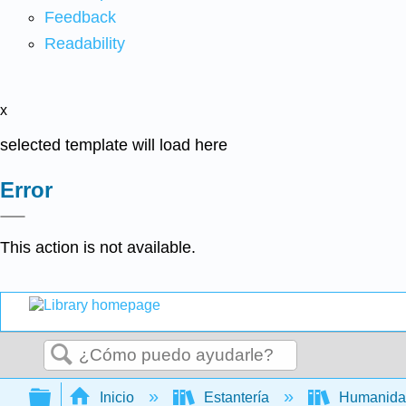
Feedback
Readability
x
selected template will load here
Error
This action is not available.
Buscar
Expandir/contraer jerarquía global
Inicio
Estantería
Humanid