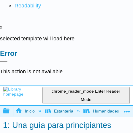
Readability
x
selected template will load here
Error
This action is not available.
chrome_reader_mode
Enter Reader
Mode
Expandir/contraer jerarquía global
Inicio
Estantería
Humanidades
1: Una guía para principiantes