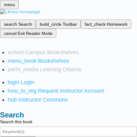
menu
search
Search
build_circle
Toolbar
fact_check
Homework
cancel
Exit Reader Mode
school
Campus Bookshelves
menu_book
Bookshelves
perm_media
Learning Objects
login
Login
how_to_reg
Request Instructor Account
hub
Instructor Commons
Search
Search this book