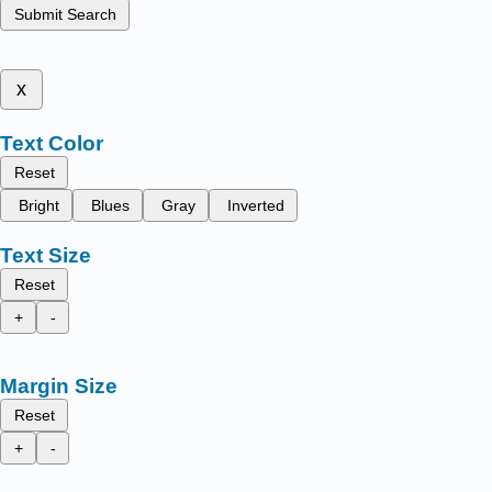
Submit Search
x
Text Color
Reset
Bright
Blues
Gray
Inverted
Text Size
Reset
+
-
Margin Size
Reset
+
-