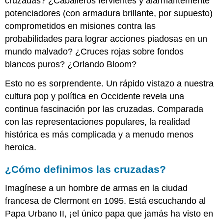
cruzadas? ¿Caballeros fervientes y alarmantemente
línea
potenciadores (con armadura brillante, por supuesto)
de
comprometidos en misiones contra las
tiempo
probabilidades para lograr acciones piadosas en un
Teatros
y
mundo malvado? ¿Cruces rojas sobre fondos
dianas
blancos puros? ¿Orlando Bloom?
Participantes
Esto no es sorprendente. Un rápido vistazo a nuestra
Recursos
adicionales
cultura pop y política en Occidente revela una
El
continua fascinación por las cruzadas. Comparada
impacto
con las representaciones populares, la realidad
de
las
histórica es más complicada y a menudo menos
cruzadas
heroica.
Órdenes
militares
¿Cómo definimos las cruzadas?
Expansión
Imagínese a un hombre de armas en la ciudad
territorial
Impacto
francesa de Clermont en 1095. Está escuchando al
en
Papa Urbano II, ¡el único papa que jamás ha visto en
Europa