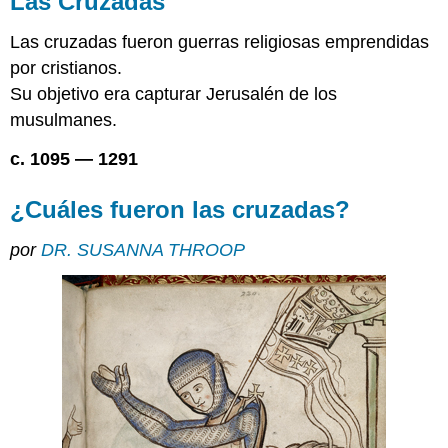
Las Cruzadas
¿Cuáles
fueron
Las cruzadas fueron guerras religiosas emprendidas
las
por cristianos.
cruzadas?
Su objetivo era capturar Jerusalén de los
¿Cómo
musulmanes.
definimos
las
c. 1095 — 1291
cruzadas?
Debates
¿Cuáles fueron las cruzadas?
académicos
Signos
por
DR. SUSANNA THROOP
exteriores
Diferentes
puntos
de
vista
Recursos
adicionales
¿Cómo
se
justificaba