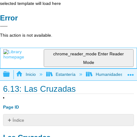
selected template will load here
Error
This action is not available.
chrome_reader_mode
Enter Reader
Mode
Expandir/contraer jerarquía global
Inicio
Estantería
Humanidades
6.13: Las Cruzadas
Page ID
Índice
Las
Cruzadas