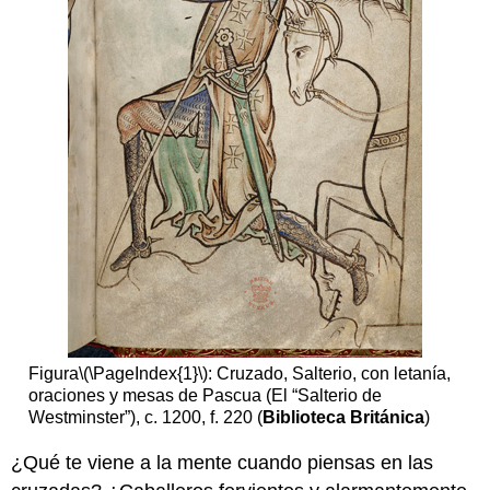
la
cruzada?
Solo
guerra
Guerra
penitencial
Cambio
de
definiciones
Recursos
adicionales
El
cuándo,
dónde
y
quién
Figura
\(\PageIndex{1}\)
: Cruzado, Salterio, con letanía,
(de
oraciones y mesas de Pascua (El “Salterio de
las
Westminster”), c. 1200, f. 220 (
Biblioteca Británica
)
cruzadas)
¿Qué te viene a la mente cuando piensas en las
Establecer
una