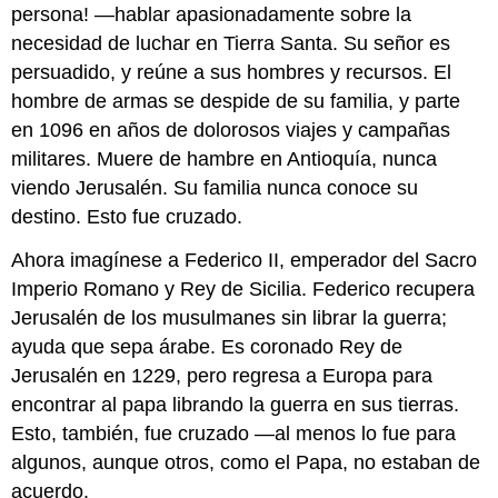
persona! —hablar apasionadamente sobre la
(religioso
necesidad de luchar en Tierra Santa. Su señor es
y
laico)
persuadido, y reúne a sus hombres y recursos. El
Impacto
hombre de armas se despide de su familia, y parte
en
en 1096 en años de dolorosos viajes y campañas
todo
militares. Muere de hambre en Antioquía, nunca
el
mundo
viendo Jerusalén. Su familia nunca conoce su
Recursos
destino. Esto fue cruzado.
adicionales
Ahora imagínese a Federico II, emperador del Sacro
Imperio Romano y Rey de Sicilia. Federico recupera
Jerusalén de los musulmanes sin librar la guerra;
ayuda que sepa árabe. Es coronado Rey de
Jerusalén en 1229, pero regresa a Europa para
encontrar al papa librando la guerra en sus tierras.
Esto, también, fue cruzado —al menos lo fue para
algunos, aunque otros, como el Papa, no estaban de
acuerdo.