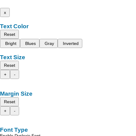
x
Text Color
Reset
Bright
Blues
Gray
Inverted
Text Size
Reset
+
-
Margin Size
Reset
+
-
Font Type
Enable Dyslexic Font