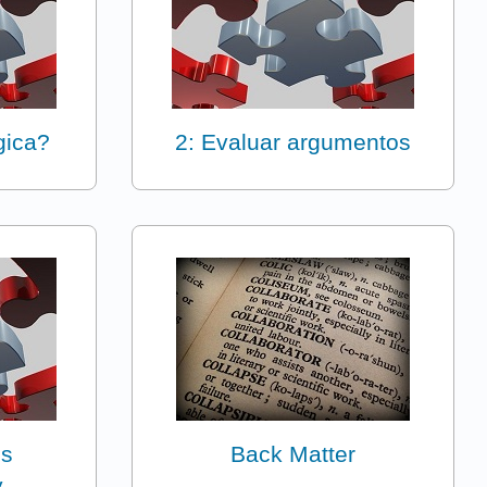
gica?
2: Evaluar argumentos
es
Back Matter
y