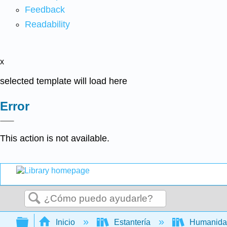
Feedback
Readability
x
selected template will load here
Error
This action is not available.
Buscar
Expandir/contraer jerarquía global
Inicio
Estantería
Humanid