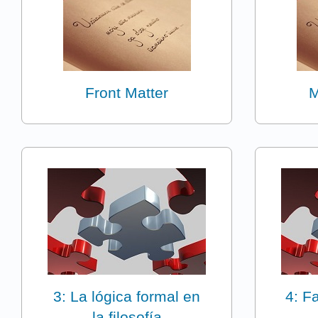
Front Matter
M
3: La lógica formal en
4: F
la filosofía