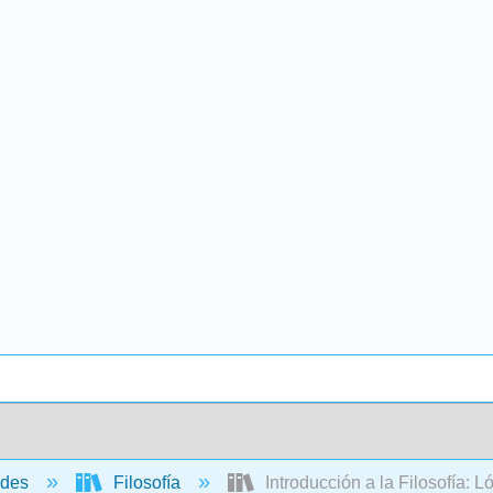
ades
Filosofía
Introducción a la Filosofía: L