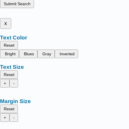
Submit Search
x
Text Color
Reset
Bright
Blues
Gray
Inverted
Text Size
Reset
+
-
Margin Size
Reset
+
-