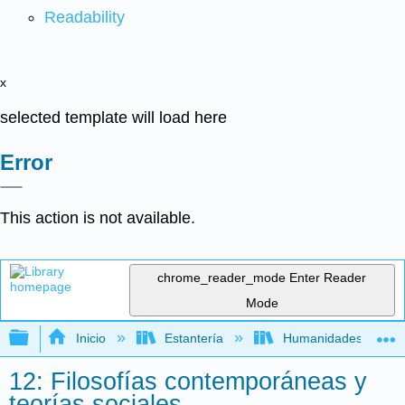
Readability
x
selected template will load here
Error
This action is not available.
chrome_reader_mode
Enter Reader
Mode
Expandir/contraer jerarquía global
Inicio
Estantería
Humanidades
12: Filosofías contemporáneas y
teorías sociales