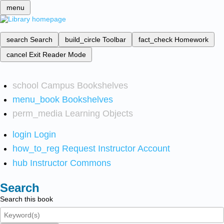
menu
search
Search
build_circle
Toolbar
fact_check
Homework
cancel
Exit Reader Mode
school
Campus Bookshelves
menu_book
Bookshelves
perm_media
Learning Objects
login
Login
how_to_reg
Request Instructor Account
hub
Instructor Commons
Search
Search this book