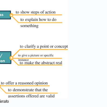
árrafo