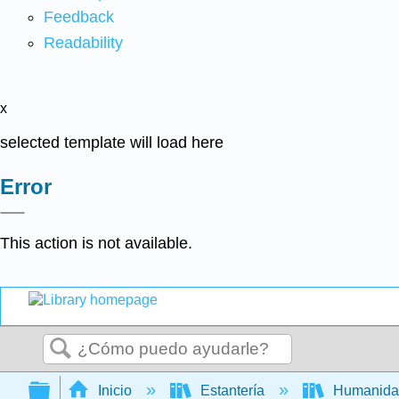
Feedback
Readability
x
selected template will load here
Error
This action is not available.
Buscar
Expandir/contraer jerarquía global
Inicio
Estantería
Humanid