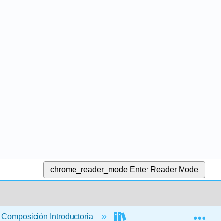
chrome_reader_mode
Enter Reader Mode
Exp
Composición Introductoria
Libro: Let's Get Writing (