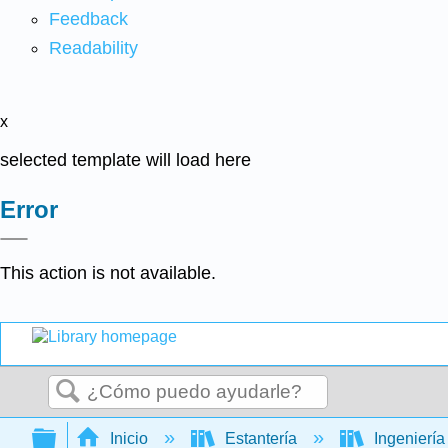
Feedback
Readability
x
selected template will load here
Error
This action is not available.
Buscar
Expandir/contraer jerarquía global
Inicio
Estantería
Ingenierí