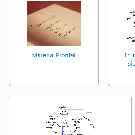
Materia Frontal
1: I
si