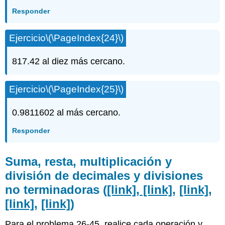
Responder
Ejercicio
\(\PageIndex{24}\)
817.42 al diez más cercano.
Ejercicio
\(\PageIndex{25}\)
0.9811602 al más cercano.
Responder
Suma, resta, multiplicación y
división de decimales y divisiones
no terminadoras (
[link], [link]
,
[link]
,
[link]
,
[link]
)
Para el problema 26-45, realice cada operación y