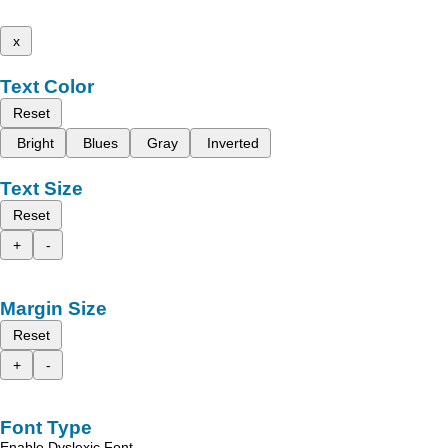
x
Text Color
Reset
Bright
Blues
Gray
Inverted
Text Size
Reset
+
-
Margin Size
Reset
+
-
Font Type
Enable Dyslexic Font