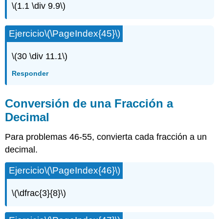
\(1.1 \div 9.9\)
Ejercicio
\(\PageIndex{45}\)
\(30 \div 11.1\)
Responder
Conversión de una Fracción a
Decimal
Para problemas 46-55, convierta cada fracción a un
decimal.
Ejercicio
\(\PageIndex{46}\)
\(\dfrac{3}{8}\)