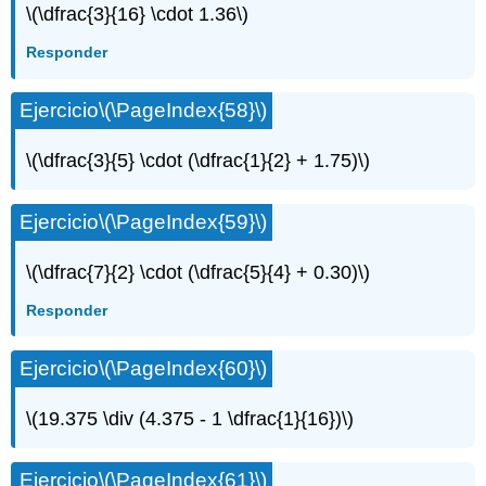
\(\dfrac{3}{16} \cdot 1.36\)
Responder
Ejercicio
\(\PageIndex{58}\)
\(\dfrac{3}{5} \cdot (\dfrac{1}{2} + 1.75)\)
Ejercicio
\(\PageIndex{59}\)
\(\dfrac{7}{2} \cdot (\dfrac{5}{4} + 0.30)\)
Responder
Ejercicio
\(\PageIndex{60}\)
\(19.375 \div (4.375 - 1 \dfrac{1}{16})\)
Ejercicio
\(\PageIndex{61}\)