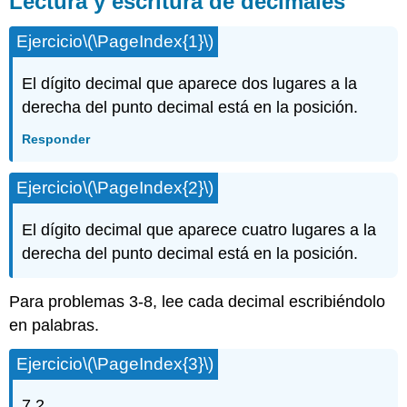
Lectura y escritura de decimales
escritura
de
Ejercicio
\(\PageIndex{1}\)
decimales
Convertir
El dígito decimal que aparece dos lugares a la
un
derecha del punto decimal está en la posición.
decimal
a
Responder
una
fracción
Redondeo
Ejercicio
\(\PageIndex{2}\)
de
decimales
El dígito decimal que aparece cuatro lugares a la
Suma,
derecha del punto decimal está en la posición.
resta,
multiplicación
y
Para problemas 3-8, lee cada decimal escribiéndolo
división
en palabras.
de
decimales
Ejercicio
\(\PageIndex{3}\)
y
divisiones
no
7.2