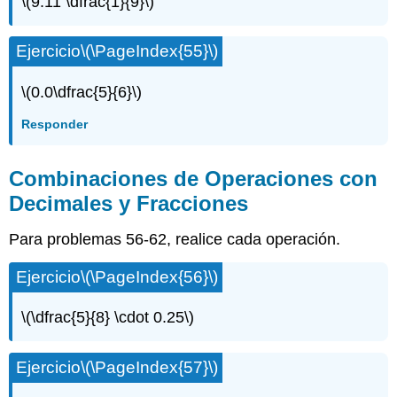
\(9.11 \dfrac{1}{9}\)
Ejercicio
\(\PageIndex{55}\)
\(0.0\dfrac{5}{6}\)
Responder
Combinaciones de Operaciones con
Decimales y Fracciones
Para problemas 56-62, realice cada operación.
Ejercicio
\(\PageIndex{56}\)
\(\dfrac{5}{8} \cdot 0.25\)
Ejercicio
\(\PageIndex{57}\)