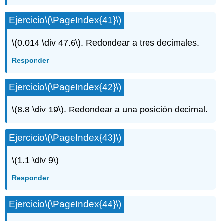
Ejercicio
\(\PageIndex{41}\)
\(0.014 \div 47.6\)
. Redondear a tres decimales.
Responder
Ejercicio
\(\PageIndex{42}\)
\(8.8 \div 19\)
. Redondear a una posición decimal.
Ejercicio
\(\PageIndex{43}\)
\(1.1 \div 9\)
Responder
Ejercicio
\(\PageIndex{44}\)