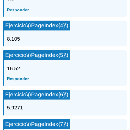
terminadoras
Responder
([link],
[link],
[link],
Ejercicio
\(\PageIndex{4}\)
[link],
[link])
8.105
Conversión
de
una
Ejercicio
\(\PageIndex{5}\)
Fracción
a
16.52
Decimal
Combinaciones
Responder
de
Operaciones
Ejercicio
\(\PageIndex{6}\)
con
Decimales
y
5.9271
Fracciones
Ejercicio
\(\PageIndex{7}\)