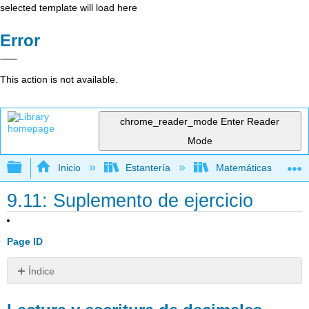
selected template will load here
Error
This action is not available.
chrome_reader_mode
Enter Reader
Mode
Expandir/contraer jerarquía global
Inicio
Estantería
Matemáticas
9.11: Suplemento de ejercicio
Page ID
Índice
Lectura
y