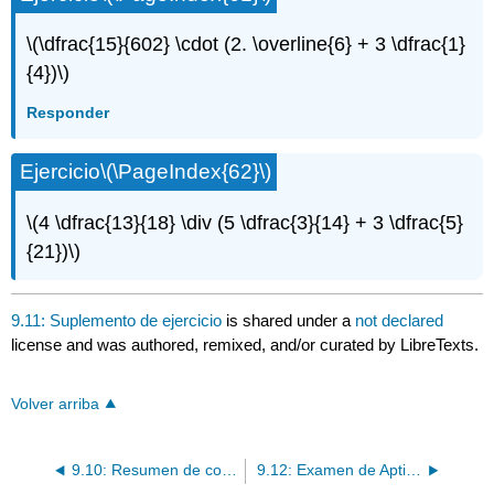
\(\dfrac{15}{602} \cdot (2. \overline{6} + 3 \dfrac{1}
{4})\)
Responder
Ejercicio
\(\PageIndex{62}\)
\(4 \dfrac{13}{18} \div (5 \dfrac{3}{14} + 3 \dfrac{5}
{21})\)
9.11: Suplemento de ejercicio
is shared under a
not declared
license and was authored, remixed, and/or curated by LibreTexts.
Volver arriba
9.10: Resumen de conceptos clave
9.12: Examen de Aptitud