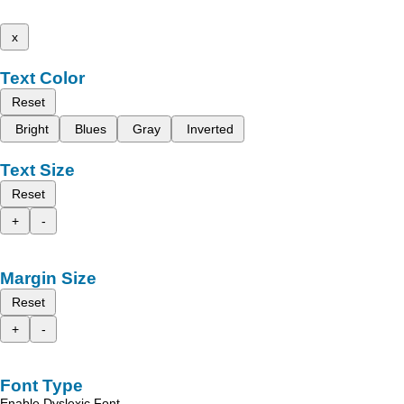
x
Text Color
Reset
Bright
Blues
Gray
Inverted
Text Size
Reset
+
-
Margin Size
Reset
+
-
Font Type
Enable Dyslexic Font