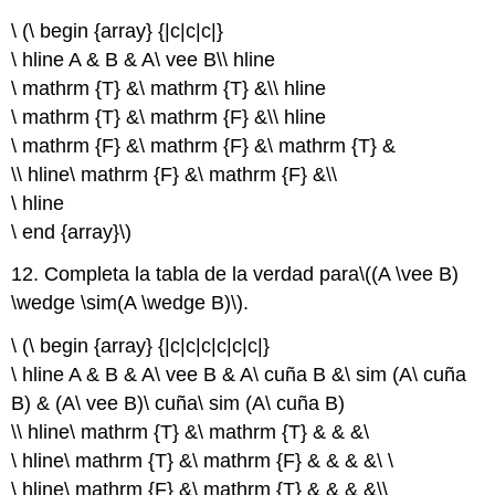
\ (\ begin {array} {|c|c|c|}
\ hline A & B & A\ vee B\\ hline
\ mathrm {T} &\ mathrm {T} &\\ hline
\ mathrm {T} &\ mathrm {F} &\\ hline
\ mathrm {F} &\ mathrm {F} &\ mathrm {T} &
\\ hline\ mathrm {F} &\ mathrm {F} &\\
\ hline
\ end {array}\)
12. Completa la tabla de la verdad para
\((A \vee B)
\wedge \sim(A \wedge B)\)
.
\ (\ begin {array} {|c|c|c|c|c|c|}
\ hline A & B & A\ vee B & A\ cuña B &\ sim (A\ cuña
B) & (A\ vee B)\ cuña\ sim (A\ cuña B)
\\ hline\ mathrm {T} &\ mathrm {T} & & &\
\ hline\ mathrm {T} &\ mathrm {F} & & & &\ \
\ hline\ mathrm {F} &\ mathrm {T} & & & &\\