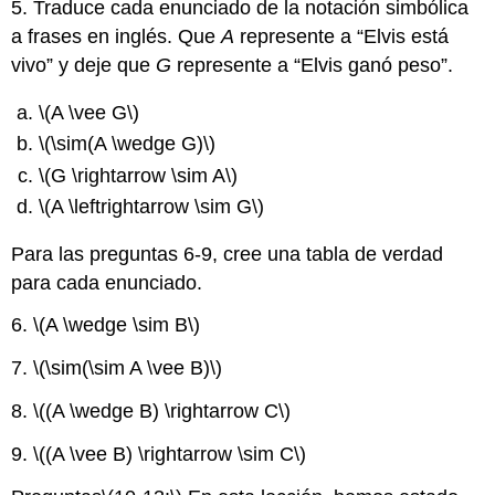
5. Traduce cada enunciado de la notación simbólica
a frases en inglés. Que
A
represente a “Elvis está
vivo” y deje que
G
represente a “Elvis ganó peso”.
\(A \vee G\)
\(\sim(A \wedge G)\)
\(G \rightarrow \sim A\)
\(A \leftrightarrow \sim G\)
Para las preguntas 6-9, cree una tabla de verdad
para cada enunciado.
6.
\(A \wedge \sim B\)
7.
\(\sim(\sim A \vee B)\)
8.
\((A \wedge B) \rightarrow C\)
9.
\((A \vee B) \rightarrow \sim C\)