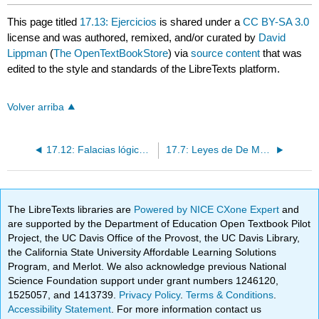
This page titled
17.13: Ejercicios
is shared under a
CC BY-SA 3.0
license and was authored, remixed, and/or curated by
David
Lippman
(
The OpenTextBookStore
) via
source content
that was
edited to the style and standards of the LibreTexts platform.
Volver arriba
17.12: Falacias lógicas en el lenguaje común
17.7: Leyes de De Morgan
The LibreTexts libraries are
Powered by NICE CXone Expert
and
are supported by the Department of Education Open Textbook Pilot
Project, the UC Davis Office of the Provost, the UC Davis Library,
the California State University Affordable Learning Solutions
Program, and Merlot. We also acknowledge previous National
Science Foundation support under grant numbers 1246120,
1525057, and 1413739.
Privacy Policy
.
Terms & Conditions
.
Accessibility Statement
. For more information contact us