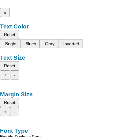
x
Text Color
Reset
Bright
Blues
Gray
Inverted
Text Size
Reset
+
-
Margin Size
Reset
+
-
Font Type
Enable Dyslexic Font