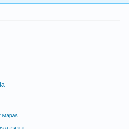
la
 y Mapas
os a escala