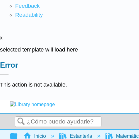
Feedback
Readability
x
selected template will load here
Error
This action is not available.
Buscar
Expandir/contraer jerarquía global
Inicio
Estantería
Matemáti