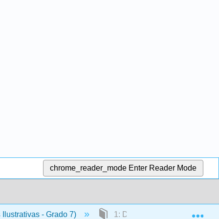
chrome_reader_mode
Enter Reader Mode
Exp
Ilustrativas - Grado 7)
1: Dibujos a Escala