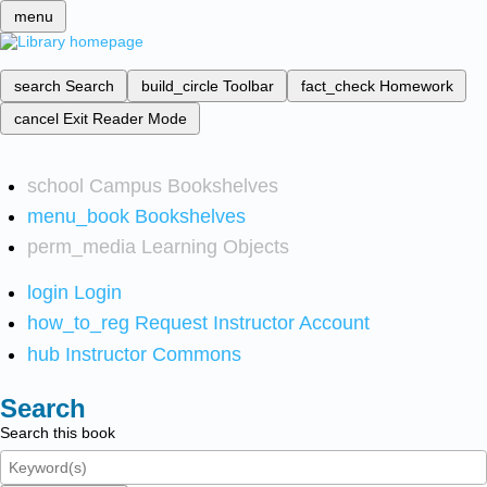
menu
search
Search
build_circle
Toolbar
fact_check
Homework
cancel
Exit Reader Mode
school
Campus Bookshelves
menu_book
Bookshelves
perm_media
Learning Objects
login
Login
how_to_reg
Request Instructor Account
hub
Instructor Commons
Search
Search this book