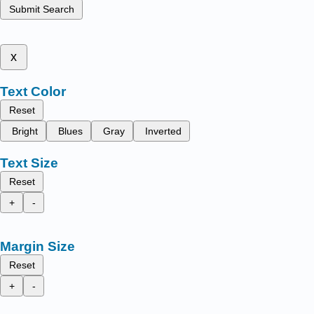
Submit Search
x
Text Color
Reset
Bright
Blues
Gray
Inverted
Text Size
Reset
+
-
Margin Size
Reset
+
-