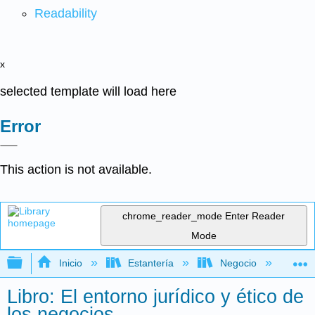
Readability
x
selected template will load here
Error
This action is not available.
chrome_reader_mode
Enter Reader
Mode
Expandir/contraer jerarquía global
Inicio
Estantería
Negocio
De
Libro: El entorno jurídico y ético de
los negocios