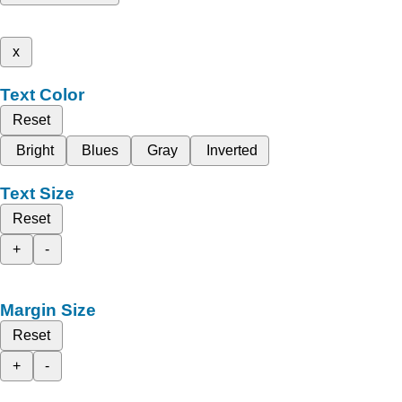
x
Text Color
Reset
Bright
Blues
Gray
Inverted
Text Size
Reset
+
-
Margin Size
Reset
+
-