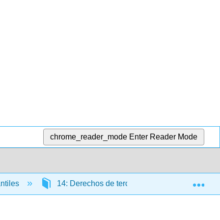
chrome_reader_mode
Enter Reader Mode
Exp
ntiles
14: Derechos de terceros
14.1: Intro