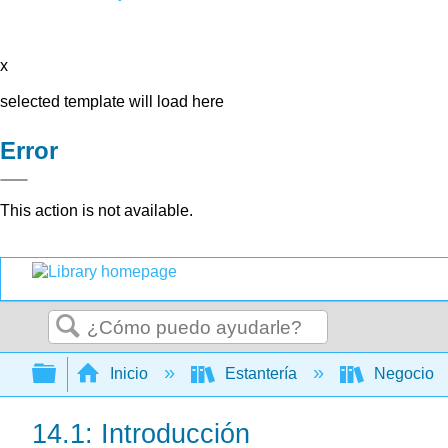
x
selected template will load here
Error
This action is not available.
Buscar
Expandir/contraer jerarquía global
Inicio
Estantería
Negocio
14.1: Introducción