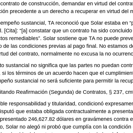
 contrato de construcción, demandar en virtud del cont
ión precedente a un derecho a recuperar en virtud del mi
sempeño sustancial, TA reconoció que Solar estaba en “
. [Cita]: “[a] constatar que un contrato ha sido concluid
os remediables”. Solar sostiene que TA no puede preve
nto de las condiciones previas al pago final. No estamos
irtud del contrato, normalmente no excusa la no ocurren
o sustancial no significa que las partes no puedan contr
o, si los términos de un acuerdo hacen que el cumplimien
eño sustancial no será suficiente para permitir la recup
itando Reafirmación (Segunda) de Contratos, § 237, cmt. 
e responsabilidad y titularidad, condicionó expresament
 disputó que estaba obligada contractualmente a presenta
ían presentado 246,627.82 dólares en gravámenes contra e
o, Solar no alegó ni probó que cumplía con la condición 