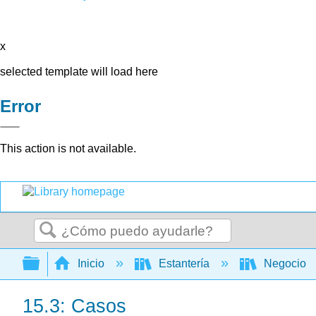
x
selected template will load here
Error
This action is not available.
Buscar
Expandir/contraer jerarquía global
Inicio
Estantería
Negocio
15.3: Casos