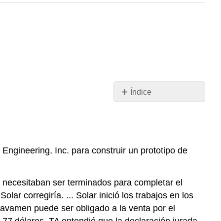
Índice
Rendimiento
Sustancial;
Condiciones
Precedentes
Engineering, Inc. para construir un prototipo de
PREGUNTAS
DE
CASOS
e necesitaban ser terminados para completar el
Renuncia
lar corregiría. ... Solar inició los trabajos en los
a
ravamen puede ser obligado a la venta por el
Derechos
.77 dólares. TA entendió que la declaración jurada
Contratos;