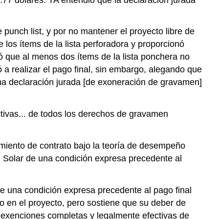
Disposiciones
de
punch list, y por no mantener el proyecto libre de
No
Renuncia
 los ítems de la lista perforadora y proporcionó
 que al menos dos ítems de la lista ponchera no
PREGUNTAS
DE
 a realizar el pago final, sin embargo, alegando que
CASOS
una declaración jurada [de exoneración de gravamen]
Imposibilidad
como
ctivas... de todos los derechos de gravamen
defensa
PREGUNTAS
DE
imiento de contrato bajo la teoría de desempeño
CASOS
de Solar de una condición expresa precedente al
e una condición expresa precedente al pago final
ajo en el proyecto, pero sostiene que su deber de
 exenciones completas y legalmente efectivas de