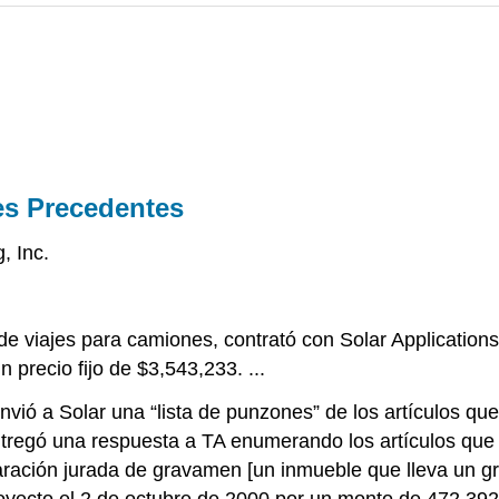
es Precedentes
, Inc.
 viajes para camiones, contrató con Solar Applications 
precio fijo de $3,543,233. ...
nvió a Solar una “lista de punzones” de los artículos qu
 entregó una respuesta a TA enumerando los artículos que So
claración jurada de gravamen [un inmueble que lleva un g
oyecto el 2 de octubre de 2000 por un monto de 472,392