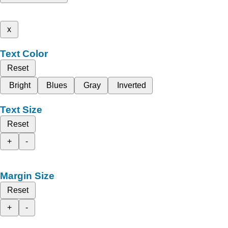
x
Text Color
Reset
Bright
Blues
Gray
Inverted
Text Size
Reset
+
-
Margin Size
Reset
+
-