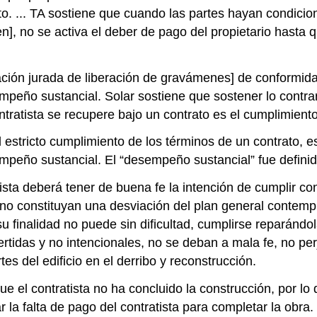
o. ... TA sostiene que cuando las partes hayan condicio
n], no se activa el deber de pago del propietario hasta 
ción jurada de liberación de gravámenes] de conformida
peño sustancial. Solar sostiene que sostener lo contrari
atista se recupere bajo un contrato es el cumplimiento pl
estricto cumplimiento de los términos de un contrato, es
mpeño sustancial. El “desempeño sustancial” fue definido 
tista deberá tener de buena fe la intención de cumplir co
no constituyan una desviación del plan general contempl
y su finalidad no puede sin dificultad, cumplirse reparán
rtidas y no intencionales, no se deban a mala fe, no per
es del edificio en el derribo y reconstrucción.
e el contratista no ha concluido la construcción, por lo
ar la falta de pago del contratista para completar la obra