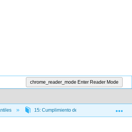
chrome_reader_mode
Enter Reader Mode
Exp
ntiles
15: Cumplimiento de Obligaciones
1