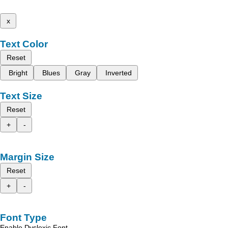
x
Text Color
Reset
Bright
Blues
Gray
Inverted
Text Size
Reset
+
-
Margin Size
Reset
+
-
Font Type
Enable Dyslexic Font