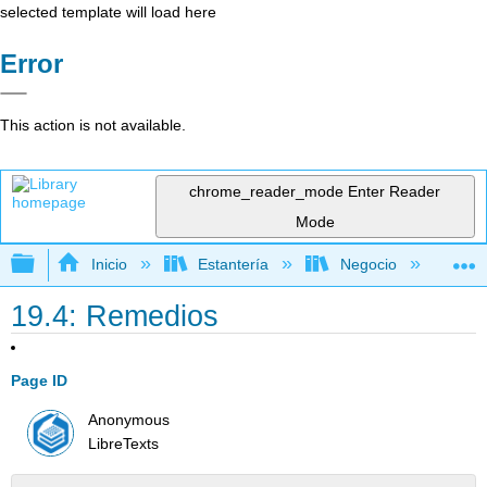
selected template will load here
Error
This action is not available.
chrome_reader_mode
Enter Reader
Mode
Expandir/contraer jerarquía global
Inicio
Estantería
Negocio
De
19.4: Remedios
Page ID
Anonymous
LibreTexts