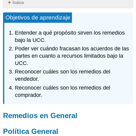
Índice
Remedios
Objetivos de aprendizaje
en
General
Política
Entender a qué propósito sirven los remedios
General
bajo la UCC.
Especificación
Poder ver cuándo fracasan los acuerdos de las
de
partes en cuanto a recursos limitados bajo la
Remedios
UCC.
Estatuto
de
Reconocer cuáles son los remedios del
limitaciones
vendedor.
Remedios
Reconocer cuáles son los remedios del
del
Vendedor
comprador.
Artículo
2
en
Remedios en General
General
Remedios
Política General
por