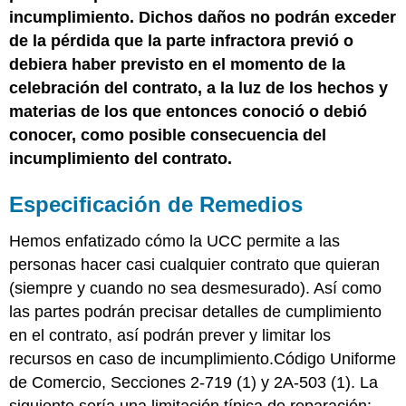
Recursos
incumplimiento. Dichos daños no podrán exceder
en
de la pérdida que la parte infractora previó o
materia
debiera haber previsto en el momento de la
de
insolvencia
celebración del contrato, a la luz de los hechos y
Remedios
materias de los que entonces conoció o debió
del
conocer, como posible consecuencia del
Comprador
incumplimiento del contrato.
En
General
Especificación de Remedios
Mercancías
no
recibidas
Hemos enfatizado cómo la UCC permite a las
Cancelar
personas hacer casi cualquier contrato que quieran
Recuperar
(siempre y cuando no sea desmesurado). Así como
el
las partes podrán precisar detalles de cumplimiento
Precio
en el contrato, así podrán prever y limitar los
Cubierta
recursos en caso de incumplimiento.Código Uniforme
Demanda
por
de Comercio, Secciones 2-719 (1) y 2A-503 (1). La
daños
siguiente sería una limitación típica de reparación: