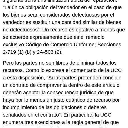
y
“La única obligación del vendedor en el caso de que
perjuicios
por
los bienes sean considerados defectuosos por el
falta
vendedor es sustituir una cantidad similar de bienes
de
no defectuosos”. Un recurso es optativo a menos que
entrega
se acuerde expresamente que es el remedio
Recuperar
la
exclusivo.Código de Comercio Uniforme, Secciones
Mercancía
2-719 (1) (b) y 2A-503 (2).
Mercancías
Aceptadas
Pero las partes no son libres de eliminar todos los
Daños
recursos. Como lo expresa el comentario de la UCC
Compensatorios
a esta disposición, “Si las partes pretenden concluir
Daños
un contrato de compraventa dentro de este artículo
Consecuentes
deberán aceptar la consecuencia jurídica de que
Daños
incidentales
haya por lo menos un justo cuántico de recurso por
Llave
incumplimiento de las obligaciones o deberes
para
señalados en el contrato”. En particular, la UCC
llevar
enumera tres exenciones a la regla general de que
Ejercicios