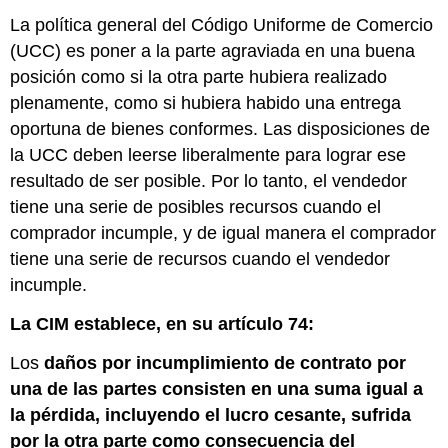
incumplimiento
La política general del Código Uniforme de Comercio
Retener
(UCC) es poner a la parte agraviada en una buena
más
entregas
posición como si la otra parte hubiera realizado
Detener
plenamente, como si hubiera habido una entrega
Entrega
oportuna de bienes conformes. Las disposiciones de
Identificar
la UCC deben leerse liberalmente para lograr ese
al
resultado de ser posible. Por lo tanto, el vendedor
Contrato
Bienes
tiene una serie de posibles recursos cuando el
en
comprador incumple, y de igual manera el comprador
Posesión
tiene una serie de recursos cuando el vendedor
Revender
incumple.
Recuperar
Daños
La CIM establece, en su artículo 74:
Recuperar
el
Los
daños por incumplimiento de contrato por
Precio
una de las partes consisten en una suma igual a
Cancelar
la pérdida, incluyendo el lucro cesante, sufrida
el
Contrato
por la otra parte como consecuencia del