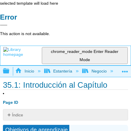
selected template will load here
Error
This action is not available.
chrome_reader_mode
Enter Reader
Mode
Expandir/contraer jerarquía global
Inicio
Estantería
Negocio
De
35.1: Introducción al Capítulo
Page ID
Índice
Sin
encabezados
Objetivos de aprendizaje