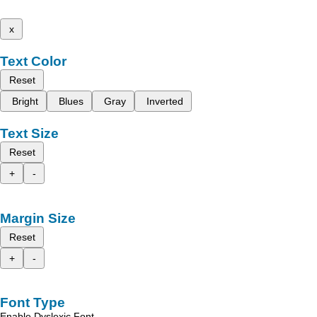
x
Text Color
Reset
Bright
Blues
Gray
Inverted
Text Size
Reset
+
-
Margin Size
Reset
+
-
Font Type
Enable Dyslexic Font