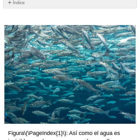
Índice
¿Qué
hay
en
Eso
para
Mí?
Figura
\(\PageIndex{1}\)
: Así como el agua es