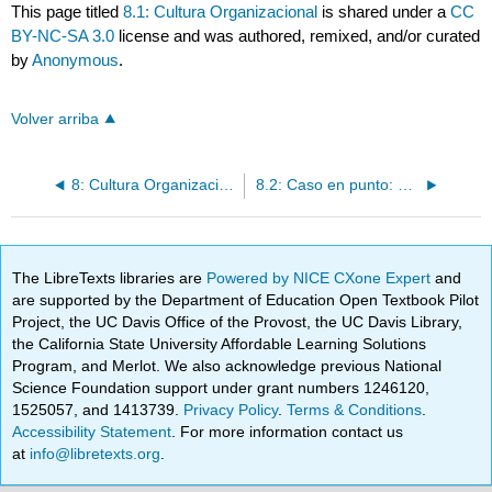
This page titled
8.1: Cultura Organizacional
is shared under a
CC
BY-NC-SA 3.0
license and was authored, remixed, and/or curated
by
Anonymous
.
Volver arriba
8: Cultura Organizacional
8.2: Caso en punto: Google crea una cultura única
The LibreTexts libraries are
Powered by NICE CXone Expert
and
are supported by the Department of Education Open Textbook Pilot
Project, the UC Davis Office of the Provost, the UC Davis Library,
the California State University Affordable Learning Solutions
Program, and Merlot. We also acknowledge previous National
Science Foundation support under grant numbers 1246120,
1525057, and 1413739.
Privacy Policy
.
Terms & Conditions
.
Accessibility Statement
. For more information contact us
at
info@libretexts.org
.