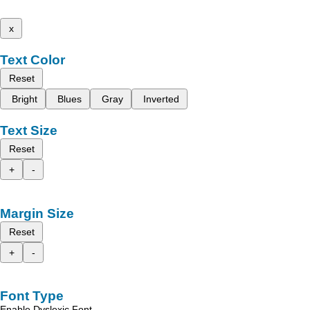
x
Text Color
Reset
Bright
Blues
Gray
Inverted
Text Size
Reset
+
-
Margin Size
Reset
+
-
Font Type
Enable Dyslexic Font