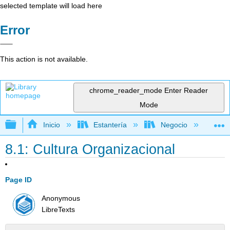
selected template will load here
Error
This action is not available.
chrome_reader_mode
Enter Reader
Mode
Expandir/contraer jerarquía global
Inicio
Estantería
Negocio
Ge
8.1: Cultura Organizacional
Page ID
Anonymous
LibreTexts