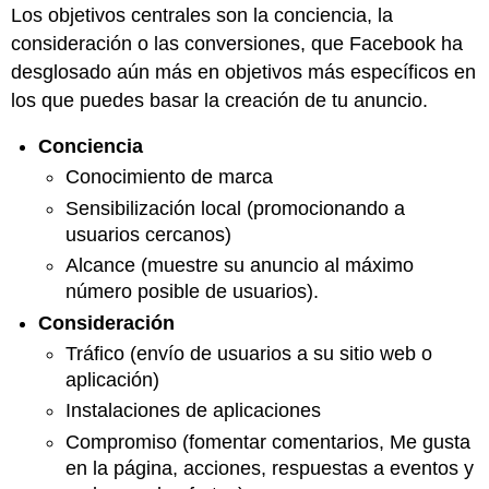
Los objetivos centrales son la conciencia, la
Instagram
consideración o las conversiones, que Facebook ha
Nota
desglosado aún más en objetivos más específicos en
Objetivos
los que puedes basar la creación de tu anuncio.
Tipos
de
anuncios
Conciencia
ofrecidos
Conocimiento de marca
Opciones
Sensibilización local (promocionando a
de
usuarios cercanos)
segmentación
Consejos
Alcance (muestre su anuncio al máximo
de
número posible de usuarios).
publicidad
Consideración
en
Instagram
Tráfico (envío de usuarios a su sitio web o
Nota
aplicación)
Twitter
Instalaciones de aplicaciones
Tipos
Compromiso (fomentar comentarios, Me gusta
de
en la página, acciones, respuestas a eventos y
anuncios