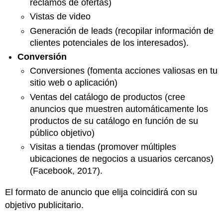
reclamos de ofertas)
ofrecidos
Vistas de video
Opciones
de
Generación de leads (recopilar información de
segmentación
clientes potenciales de los interesados).
Consejos
Conversión
publicitarios
en
Conversiones (fomenta acciones valiosas en tu
Twitter
sitio web o aplicación)
LinkedIn
Ventas del catálogo de productos (cree
Objetivos
anuncios que muestren automáticamente los
Tipos
productos de su catálogo en función de su
de
público objetivo)
anuncios
ofrecidos
Visitas a tiendas (promover múltiples
Opciones
ubicaciones de negocios a usuarios cercanos)
de
(Facebook, 2017).
segmentación
Tips
El formato de anuncio que elija coincidirá con su
publicitarios
objetivo publicitario.
en
LinkedIn