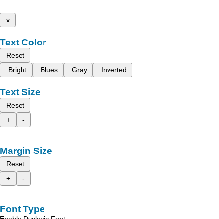
x
Text Color
Reset
Bright
Blues
Gray
Inverted
Text Size
Reset
+
-
Margin Size
Reset
+
-
Font Type
Enable Dyslexic Font