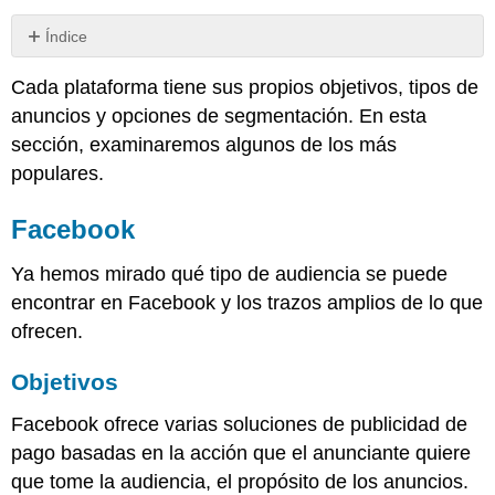
Índice
Facebook
Cada plataforma tiene sus propios objetivos, tipos de
Objetivos
anuncios y opciones de segmentación. En esta
Tipos
sección, examinaremos algunos de los más
de
anuncios
populares.
Opciones
de
Facebook
segmentación
Nota
Ya hemos mirado qué tipo de audiencia se puede
El
encontrar en Facebook y los trazos amplios de lo que
Pixel
ofrecen.
de
Facebook
Objetivos
Consejos
publicitarios
Facebook ofrece varias soluciones de publicidad de
en
pago basadas en la acción que el anunciante quiere
Facebook
que tome la audiencia, el propósito de los anuncios.
Nota