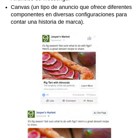
ofrecidos
Canvas (un tipo de anuncio que ofrece diferentes
Nota
componentes en diversas configuraciones para
Opciones
contar una historia de marca).
de
segmentación
Consejos
publicitarios
de
Snapchat
Nota
Otras
plataformas
Nota