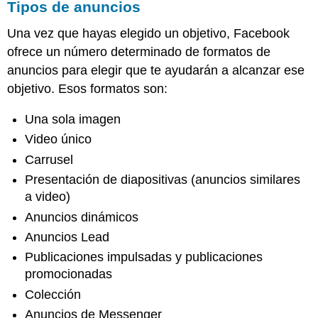
Tipos de anuncios
Nota
Pinterest
Una vez que hayas elegido un objetivo, Facebook
Objetivos
ofrece un número determinado de formatos de
Tipos
anuncios para elegir que te ayudarán a alcanzar ese
de
objetivo. Esos formatos son:
anuncios
ofrecidos
Una sola imagen
Opciones
Video único
de
segmentación
Carrusel
Consejos
Presentación de diapositivas (anuncios similares
publicitarios
a video)
en
Pinterest
Anuncios dinámicos
Nota
Anuncios Lead
Snapchat
Publicaciones impulsadas y publicaciones
Objetivos
promocionadas
Tipos
Colección
de
Anuncios de Messenger
anuncios