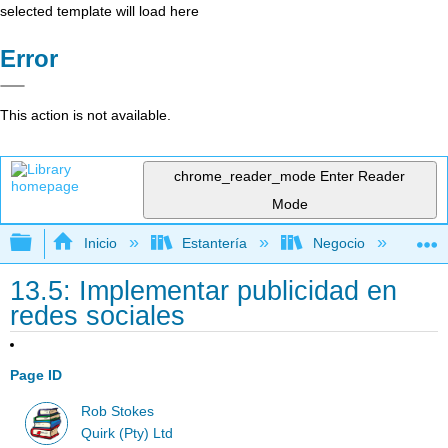
selected template will load here
Error
This action is not available.
chrome_reader_mode
Enter Reader
Mode
Expandir/contraer jerarquía global
Inicio
Estantería
Negocio
Me
13.5: Implementar publicidad en
redes sociales
Page ID
Rob Stokes
Quirk (Pty) Ltd