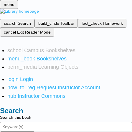
menu
search
Search
build_circle
Toolbar
fact_check
Homework
cancel
Exit Reader Mode
school
Campus Bookshelves
menu_book
Bookshelves
perm_media
Learning Objects
login
Login
how_to_reg
Request Instructor Account
hub
Instructor Commons
Search
Search this book