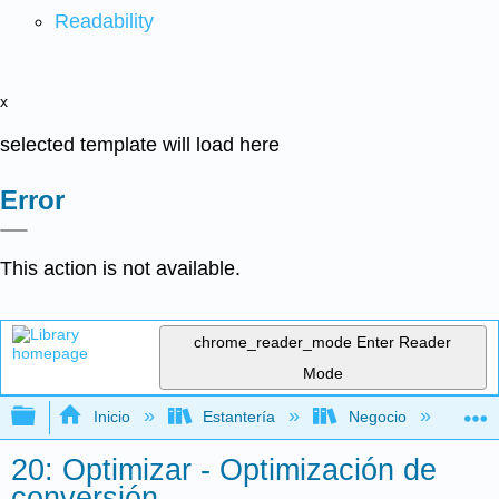
Readability
x
selected template will load here
Error
This action is not available.
chrome_reader_mode
Enter Reader
Mode
Expandir/contraer jerarquía global
Inicio
Estantería
Negocio
Me
20: Optimizar - Optimización de
conversión