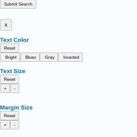
Submit Search
x
Text Color
Reset
Bright
Blues
Gray
Inverted
Text Size
Reset
+
-
Margin Size
Reset
+
-