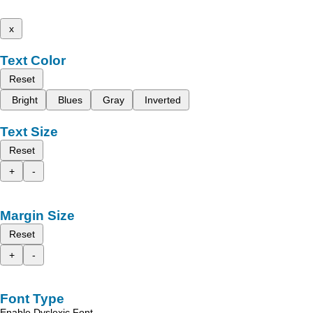
x
Text Color
Reset
Bright
Blues
Gray
Inverted
Text Size
Reset
+
-
Margin Size
Reset
+
-
Font Type
Enable Dyslexic Font