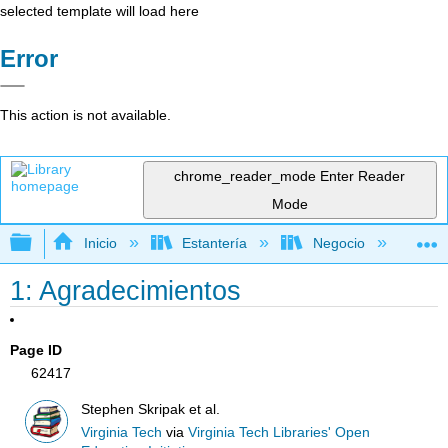
selected template will load here
Error
This action is not available.
chrome_reader_mode
Enter Reader
Mode
Expandir/contraer jerarquía global
Inicio
Estantería
Negocio
Ne
1: Agradecimientos
Page ID
62417
Stephen Skripak et al.
Virginia Tech
via
Virginia Tech Libraries' Open