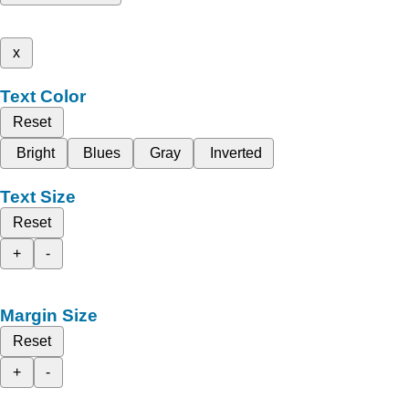
x
Text Color
Reset
Bright
Blues
Gray
Inverted
Text Size
Reset
+
-
Margin Size
Reset
+
-