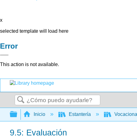
x
selected template will load here
Error
This action is not available.
Buscar
Expandir/contraer jerarquía global
Inicio
Estantería
Vocacion
9.5: Evaluación