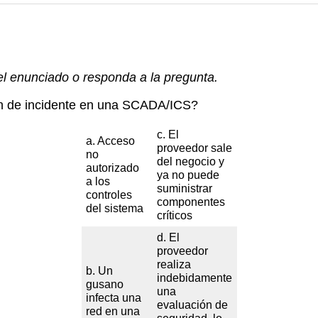
 el enunciado o responda a la pregunta.
n de incidente en una SCADA/ICS?
c. El
a. Acceso
proveedor sale
no
del negocio y
autorizado
ya no puede
a los
suministrar
controles
componentes
del sistema
críticos
d. El
proveedor
realiza
b. Un
indebidamente
gusano
una
infecta una
evaluación de
red en una