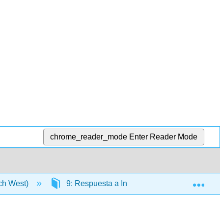
chrome_reader_mode
Enter Reader Mode
Exp
tch West)
9: Respuesta a Incidentes
9.5: Ev