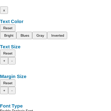
x
Text Color
Reset
Bright
Blues
Gray
Inverted
Text Size
Reset
+
-
Margin Size
Reset
+
-
Font Type
Enable Dyslexic Font