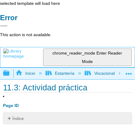
selected template will load here
Error
This action is not available.
chrome_reader_mode
Enter Reader
Mode
Expandir/contraer jerarquía global
Inicio
Estantería
Vocacional
11.3: Actividad práctica
Page ID
Índice
Visión
general