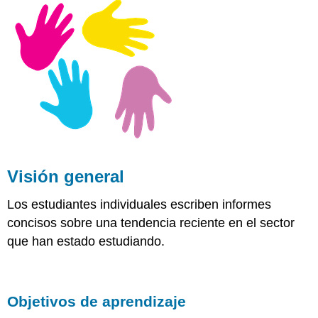
Objetivos
de
aprendizaje
Opciones
de
Asignación
Rúbrica
de
Criterios
de
Clasificación
Visión general
Los estudiantes individuales escriben informes
concisos sobre una tendencia reciente en el sector
que han estado estudiando.
Objetivos de aprendizaje