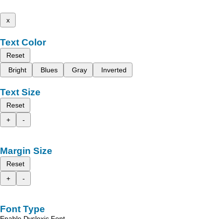
x
Text Color
Reset
Bright
Blues
Gray
Inverted
Text Size
Reset
+
-
Margin Size
Reset
+
-
Font Type
Enable Dyslexic Font