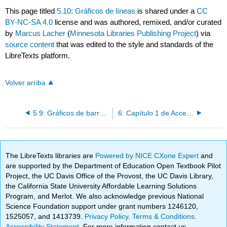
This page titled
5.10: Gráficos de líneas
is shared under a
CC
BY-NC-SA 4.0
license and was authored, remixed, and/or curated
by
Marcus Lacher
(
Minnesota Libraries Publishing Project
) via
source content
that was edited to the style and standards of the
LibreTexts platform.
Volver arriba
5.9: Gráficos de barras y columnas
6: Capítulo 1 de Access: Conceptos básicos de bases de datos
The LibreTexts libraries are
Powered by NICE CXone Expert
and
are supported by the Department of Education Open Textbook Pilot
Project, the UC Davis Office of the Provost, the UC Davis Library,
the California State University Affordable Learning Solutions
Program, and Merlot. We also acknowledge previous National
Science Foundation support under grant numbers 1246120,
1525057, and 1413739.
Privacy Policy
.
Terms & Conditions
.
Accessibility Statement
. For more information contact us